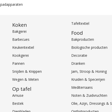
iepadapparaten
Tafeltextiel
Koken
Bakgerei
Food
Barbecues
Bakproducten
Keukentextiel
Biologische producten
Kookgerei
Decoratie
Pannen
Dranken
Snijden & Knippen
Jam, Stroop & Honing
Wegen & Meten
Kruiden & Specerijen
Mediterraans
Op tafel
Amuse
Noten & Zuidvruchten
Bestek
Olie, Azijn, Dressings 
Dienbladen
Ontbijtproducten