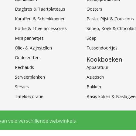
Etagères & Taartplateaus
Oosters
Karaffen & Schenkkannen
Pasta, Rijst & Couscous
Koffie & Thee accessoires
Snoep, Koek & Chocolad
Mini pannetjes
Soep
Olie- & Azijnstellen
Tussendoortjes
Onderzetters
Kookboeken
Rechauds
Apparatuur
Serveerplanken
Aziatisch
Servies
Bakken
Tafeldecoratie
Basis koken & Naslagwe
van vele verschillende webwinkels