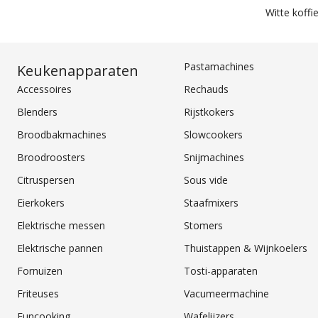
Witte koff
Pastamachines
Keukenapparaten
Accessoires
Rechauds
Blenders
Rijstkokers
Broodbakmachines
Slowcookers
Broodroosters
Snijmachines
Citruspersen
Sous vide
Eierkokers
Staafmixers
Elektrische messen
Stomers
Elektrische pannen
Thuistappen & Wijnkoelers
Fornuizen
Tosti-apparaten
Friteuses
Vacumeermachine
Funcooking
Wafelijzers