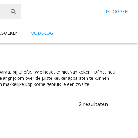
INLOGGEN
KBOEKEN
FOODBLOG
araat bij Chef99! Wie houdt er niet van koken? Of het nou
 belangrijk om over de juiste keukenapparaten te kunnen
en makkelijke kop koffie gebruik je een zwarte
 kop koffie. Kies makkelijk het product met de juiste
et een geïntegreerde melkopschuimer, je vindt makkelijk
Koffiepadapparaten zijn er te vinden in alle
2
resultaten
rselectie vind je de kleur die het beste bij jouw