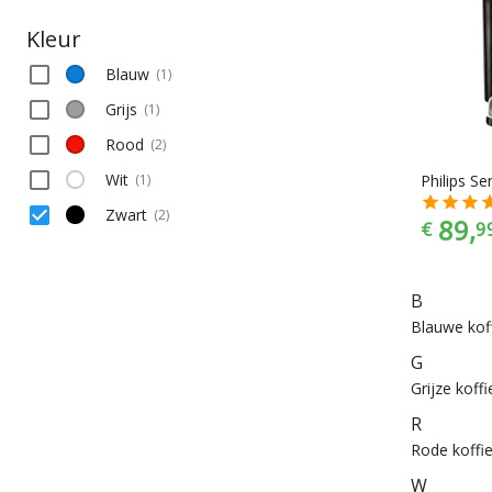
Kleur
Blauw
(
1
)
Grijs
(
1
)
Rood
(
2
)
Wit
(
1
)
Philips S
Zwart
(
2
)
89,
€
9
B
Blauwe kof
G
Grijze koff
R
Rode koffi
W