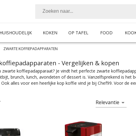
HUISHOUDELIJK
KOKEN
OP TAFEL
FOOD
KOO
ZWARTE KOFFIEPADAPPARATEN
koffiepadapparaten
- Vergelijken & kopen
 zwarte koffiepadapparaat? Je vindt het perfecte zwarte koffiepadapp
tbijt, brunch, lunch, avondeten of dessert is. Vanzelfsprekend is het
 Ook alles voor een heerlijke kop koffie vind je bij Chef99. Voor de e
paraat. Met pads in diverse smaken heb je altijd de voor jou perfecte
es. Of je nou een simpel zwarte koffiepadapparaat zoekt, of eentje m
g hebt bij Chef99. En dat alles onder het mom: “Gemak dient de chef”. 
Relevantie
T
rieën, voor ieder is er wel wat wils. En met ook nog eens de juiste kleu
hting past.