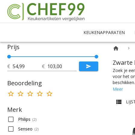
KEUKENAPPARATEN
Prijs
Zwarte 
€
€
Zoek je een
voor het on
Beoordeling
beschikken.
koffiepadap
Meer
specificati
wat je nodi
LIJS
prijscatego
Merk
keukeninric
Philips
(
2
)
Senseo
(
2
)