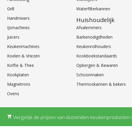
Grill
Waterfilterkannen
Handmixers
Huishoudelijk
IJsmachines
Afvalemmers
Juicers
Barbenodigdheden
Keukenmachines
Keukenrolhouders
Koelen & Vriezen
Kookboekstandaards
Koffie & Thee
Opbergen & Bewaren
Kookplaten
Schoonmaken
Magnetrons
Thermoskannen & bekers
Ovens
Vergelijk de prijzen van duizenden keukenproducten 