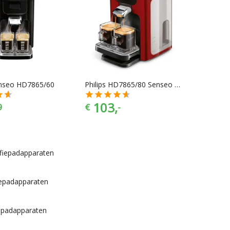
enseo HD7865/60
Philips HD7865/80 Senseo Quadrante
103,
9
€
-
fiepadapparaten
iepadapparaten
epadapparaten