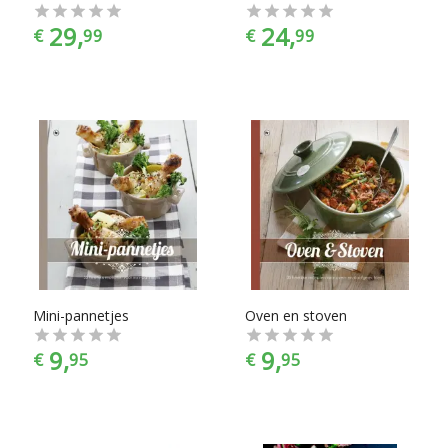
29,
24,
€
99
€
99
Mini-pannetjes
Oven en stoven
9,
9,
€
95
€
95