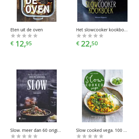
Eten uit de oven
Het slowcooker kookboek. Lorna Brash, Hardcover
12,
22,
€
95
€
50
Slow. meer dan 60 originele recepten in de crock-pot slowcooker, IT&M b.v., Hardcover
Slow cooked vega. 100 vegetarische recepten uit de slowcooker, Katy Holder, Paperback