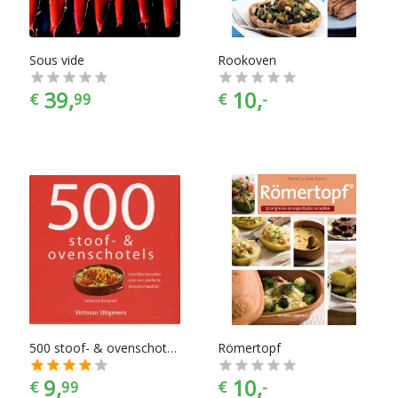
Sous vide
Rookoven
39,
10,
€
99
€
-
500 stoof- & ovenschotels
Römertopf
9,
10,
€
99
€
-