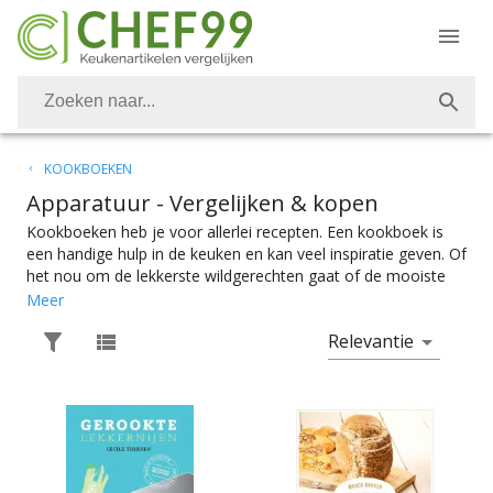
KOOKBOEKEN
Apparatuur
- Vergelijken & kopen
Kookboeken heb je voor allerlei recepten. Een kookboek is
een handige hulp in de keuken en kan veel inspiratie geven. Of
het nou om de lekkerste wildgerechten gaat of de mooiste
taarten, Franse recepten of een Chinees kookboek, op ieder
Meer
gebied is er wel een kookboek te krijgen. Ook voor de diverse
Relevantie
keukenapparatuur zijn er allerhande kookboeken te krijgen.
Wil je de perfecte recepten voor in de slowcooker, oven,
broodbakmachine, stoomoven of ieder ander apparaat. Bij
Chef99 vind je voor alles het perfecte kookboek. Kookboeken
voor de Bourgondiërs en zoetekauwen met de meest
uitgebreide gerechten en de mooiste taarten en cupcakes. Bij
Chef99 vind je voor alles waar je trek in hebt wel een