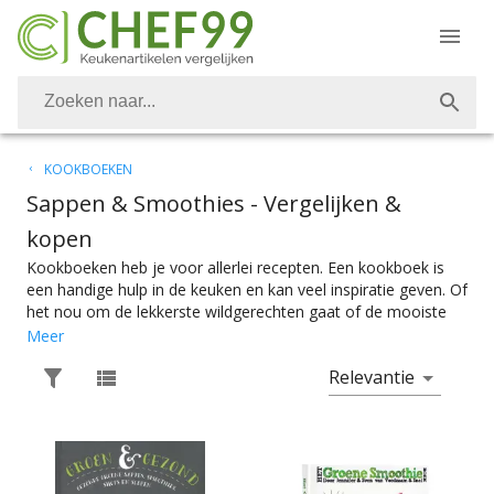
KOOKBOEKEN
Sappen & Smoothies
- Vergelijken &
kopen
Kookboeken heb je voor allerlei recepten. Een kookboek is
een handige hulp in de keuken en kan veel inspiratie geven. Of
het nou om de lekkerste wildgerechten gaat of de mooiste
taarten, Franse recepten of een Chinees kookboek, op ieder
Meer
gebied is er wel een kookboek te krijgen. Wil je een heerlijke
Relevantie
sapje of smoothie maken? Ook voor de heerlijkste sappen en
smoothie recepten zijn er allerhande kookboeken te vinden.
Van kookboeken over groene smoothies tot sappen voor
sporters. Bij Chef99 vind je voor alles het perfecte kookboek.
Kookboeken voor de Bourgondiërs en zoetekauwen met de
meest uitgebreide gerechten en de mooiste taarten en