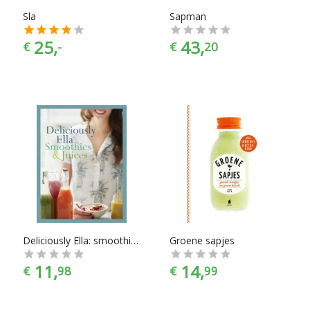
Sla
Sapman
25,
43,
€
-
€
20
Deliciously Ella: smoothies & juices
Groene sapjes
11,
14,
€
98
€
99