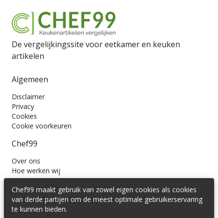
De vergelijkingssite voor eetkamer en keuken
artikelen
Algemeen
Disclaimer
Privacy
Cookies
Cookie voorkeuren
Chef99
Over ons
Hoe werken wij
Contact
Chef99 maakt gebruik van zowel eigen cookies als cookies
Wil je ons volgen?
van derde partijen om de meest optimale gebruikerservaring
te kunnen bieden.