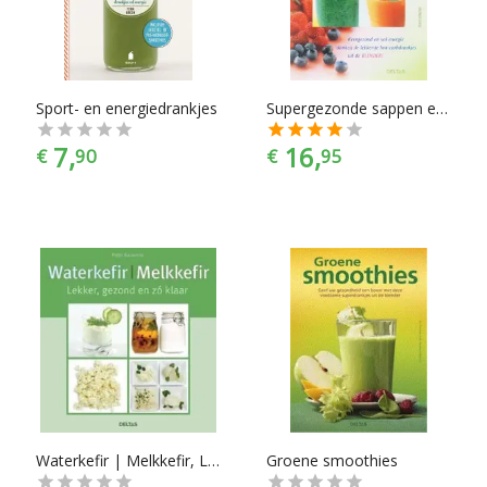
Sport- en energiedrankjes
Supergezonde sappen en smoothies
7,
16,
€
90
€
95
Waterkefir | Melkkefir, Lekker, gezond en zo klaar
Groene smoothies