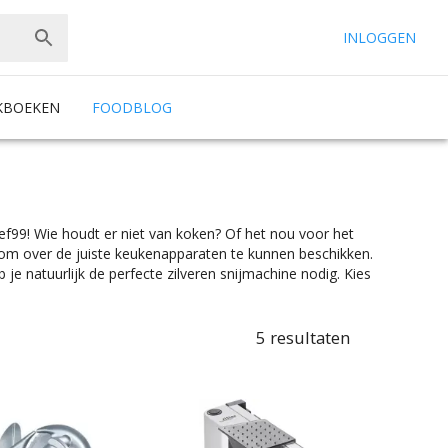
INLOGGEN
KBOEKEN
FOODBLOG
hef99! Wie houdt er niet van koken? Of het nou voor het
jk om over de juiste keukenapparaten te kunnen beschikken.
 je natuurlijk de perfecte zilveren snijmachine nodig. Kies
 die een inklapbaar is, of één die je voor vast op het
es onder het mom: “Gemak dient de chef”. Snijmachines zijn
g eens de juiste merkselectie vind je makkelijk jouw
5
resultaten