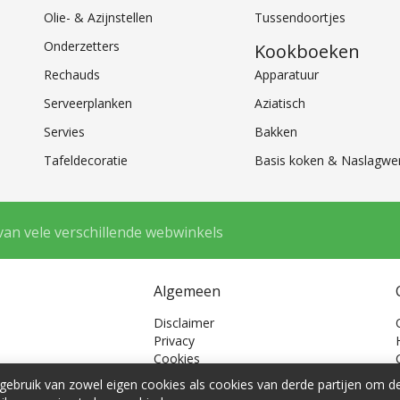
Olie- & Azijnstellen
Tussendoortjes
Onderzetters
Kookboeken
Rechauds
Apparatuur
Serveerplanken
Aziatisch
Servies
Bakken
Tafeldecoratie
Basis koken & Naslagwe
van vele verschillende webwinkels
Algemeen
Disclaimer
Privacy
Cookies
Cookie voorkeuren
ebruik van zowel eigen cookies als cookies van derde partijen om 