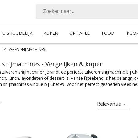
HUISHOUDELIJK
KOKEN
OP TAFEL
FOOD
KOO
ZILVEREN SNIJMACHINES
n snijmachines
- Vergelijken & kopen
 zilveren snijmachine? Je vindt de perfecte zilveren snijmachine bij C
unch, lunch, avondeten of dessert is. Vanzelfsprekend is het belangri
n snijmachines vind je bij Chef99. Voor het perfect gesneden vlees heb
et product met de juiste specificaties. Of je nou een snijmachine zoekt
n zetten, je vindt makkelijk wat je nodig hebt bij Chef99. En dat all
n in alle prijscategorieën, voor ieder is er wel wat wils. En met ook no
Relevantie
T
erk.