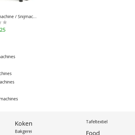
Vleessnijmachine / Snijmachine 250 mm
25
machines
chines
achines
jmachines
Tafeltextiel
Koken
Bakgerei
Food