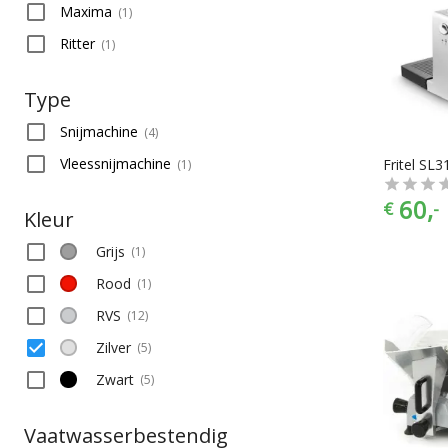
Maxima
(
1
)
Ritter
(
1
)
Type
Snijmachine
(
4
)
Vleessnijmachine
Fritel SL
(
1
)
60,
€
-
Kleur
Grijs
(
1
)
Rood
(
1
)
RVS
(
12
)
Zilver
(
5
)
Zwart
(
5
)
Vaatwasserbestendig