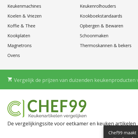
Keukenmachines
Keukenrolhouders
Koelen & Vriezen
Kookboekstandaards
Koffie & Thee
Opbergen & Bewaren
Kookplaten
Schoonmaken
Magnetrons
Thermoskannen & bekers
Ovens
Vergelijk de prijzen van duizenden keukenproducten 
De vergelijkingssite voor eetkamer en keuken artikelen
Chef99 maakt g