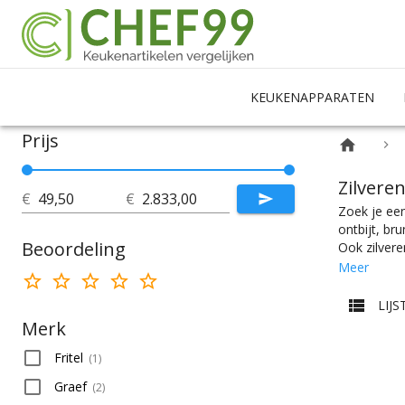
KEUKENAPPARATEN
Prijs
Zilvere
€
€
Zoek je een
ontbijt, br
Beoordeling
Ook zilvere
makkelijk h
Meer
aanrecht ka
er te vinde
LIJS
favoriete m
Merk
Fritel
(
1
)
Graef
(
2
)