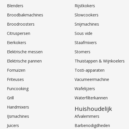
Blenders
Rijstkokers
Broodbakmachines
Slowcookers
Broodroosters
Snijmachines
Citruspersen
Sous vide
Eierkokers
Staafmixers
Elektrische messen
Stomers
Elektrische pannen
Thuistappen & Wijnkoelers
Fornuizen
Tosti-apparaten
Friteuses
Vacumeermachine
Funcooking
Wafelijzers
Grill
Waterfilterkannen
Handmixers
Huishoudelijk
IJsmachines
Afvalemmers
Juicers
Barbenodigdheden