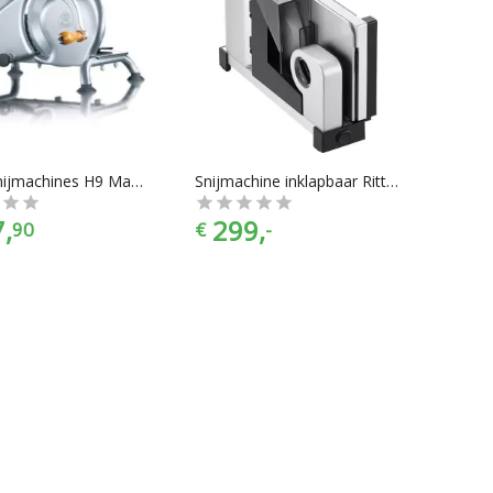
Graef Snijmachines H9 Manuelle
Snijmachine inklapbaar Ritter Elexa 7
,
299,
90
€
-