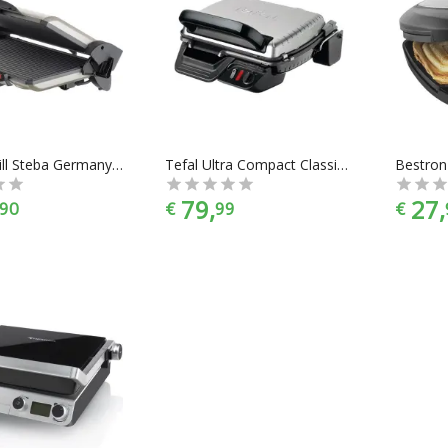
Contactgrill Steba Germany PG 4.4 Tafel met handmatige temperatuursinstelling Champagne, Zwart
Tefal Ultra Compact Classic GC3050 - Contactgrill
79,
27,
90
€
99
€