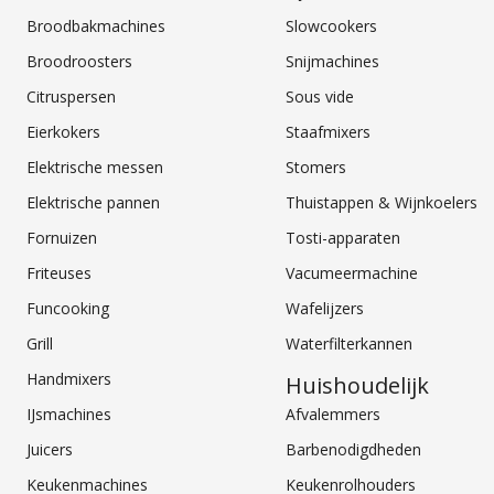
Broodbakmachines
Slowcookers
Broodroosters
Snijmachines
Citruspersen
Sous vide
Eierkokers
Staafmixers
Elektrische messen
Stomers
Elektrische pannen
Thuistappen & Wijnkoelers
Fornuizen
Tosti-apparaten
Friteuses
Vacumeermachine
Funcooking
Wafelijzers
Grill
Waterfilterkannen
Handmixers
Huishoudelijk
IJsmachines
Afvalemmers
Juicers
Barbenodigdheden
Keukenmachines
Keukenrolhouders