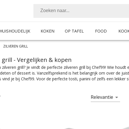
HUISHOUDELIJK
KOKEN
OP TAFEL
FOOD
KOO
ZILVEREN GRILL
 grill
- Vergelijken & kopen
zilveren grill? Je vindt de perfecte zilveren grill bij Chef99! Wie houd
deten of dessert is. Vanzelfsprekend is het belangrijk om over de ju
s vind je bij Chef99. Voor de perfecte tosti, panini of zelfs een lekker 
l nodig. Kies makkelijk het product met de juiste specificaties. Of je n
aar heel wat meer op past, je vindt makkelijk wat je nodig hebt bij C
ls zijn er te vinden in alle prijscategorieën, voor ieder is er wel wat w
Relevantie
T
ouw favoriete merk.