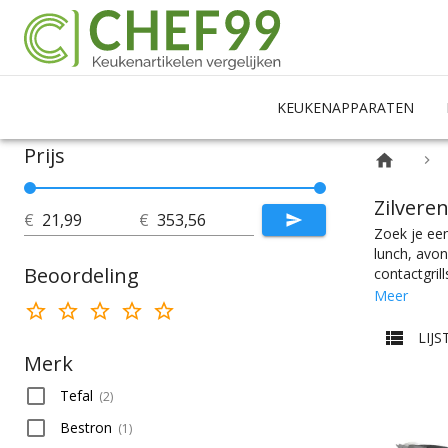
KEUKENAPPARATEN
Prijs
Zilveren
€
€
Zoek je een 
lunch, avon
Beoordeling
contactgrill
contactgril
Meer
of eentje w
Contactgril
LIJS
makkelijk j
Merk
Tefal
(
2
)
Bestron
(
1
)