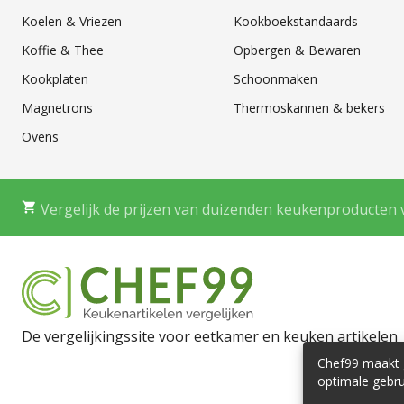
Koelen & Vriezen
Kookboekstandaards
Koffie & Thee
Opbergen & Bewaren
Kookplaten
Schoonmaken
Magnetrons
Thermoskannen & bekers
Ovens
Vergelijk de prijzen van duizenden keukenproducten 
De vergelijkingssite voor eetkamer en keuken artikelen
Chef99 maakt g
optimale gebru