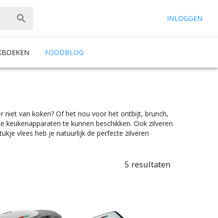
INLOGGEN
KBOEKEN
FOODBLOG
t er niet van koken? Of het nou voor het ontbijt, brunch,
iste keukenapparaten te kunnen beschikken. Ook zilveren
stukje vlees heb je natuurlijk de perfecte zilveren
ou een contactgrill zoekt waar je 2 broodjes op kan grillen
hef99. En dat alles onder het mom: “Gemak dient de chef”.
ils. En met ook nog eens de juiste merkselectie vind je
5
resultaten