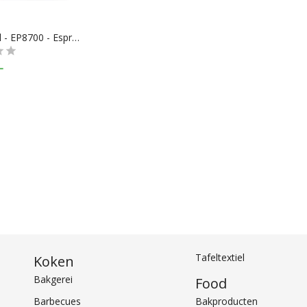
Smart Grill - EP8700 - Espressions
-
Tafeltextiel
Koken
Bakgerei
Food
Barbecues
Bakproducten