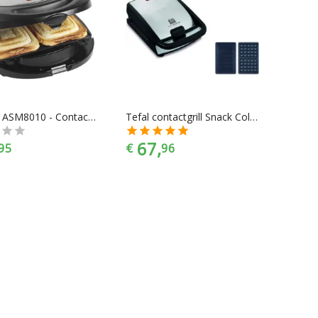
Bestron ASM8010 - Contactgrill 3-in-1
Tefal contactgrill Snack Collection SW857D
67,
95
€
96