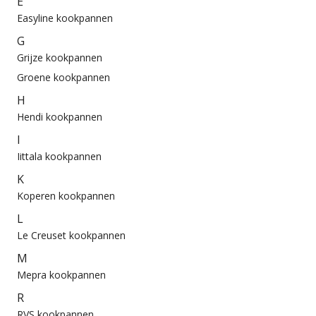
E
Easyline kookpannen
G
Grijze kookpannen
Groene kookpannen
H
Hendi kookpannen
I
Iittala kookpannen
K
Koperen kookpannen
L
Le Creuset kookpannen
M
Mepra kookpannen
R
RVS kookpannen