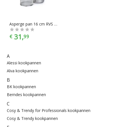
ieder is er wel wat wils. En met ook nog eens de juiste
kleurselectie vind je de kleur die het beste bij jouw
keukeninrichting past.
Asperge pan 16 cm RVS met glazen deksel
31,
€
99
A
Alessi kookpannen
Alva kookpannen
B
BK kookpannen
Berndes kookpannen
C
Cosy & Trendy for Professionals kookpannen
Cosy & Trendy kookpannen