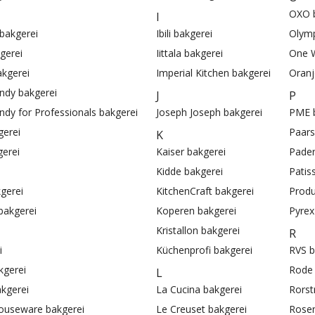
OXO 
I
bakgerei
Ibili bakgerei
Olymp
gerei
Iittala bakgerei
One W
kgerei
Imperial Kitchen bakgerei
Oranj
ndy bakgerei
J
P
ndy for Professionals bakgerei
Joseph Joseph bakgerei
PME 
gerei
Paars
K
erei
Kaiser bakgerei
Pader
Kidde bakgerei
Patis
gerei
KitchenCraft bakgerei
Produ
bakgerei
Koperen bakgerei
Pyrex
Kristallon bakgerei
R
i
Küchenprofi bakgerei
RVS b
kgerei
Rode 
L
akgerei
La Cucina bakgerei
Rorst
Houseware bakgerei
Le Creuset bakgerei
Rosen