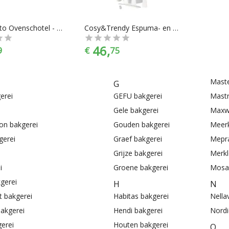
Yong Squito Ovenschotel - 34 x 24 cm
Cosy&Trendy Espuma- en Slagroomspuit aluminium 0,50 Liter
46,
9
€
75
Maste
G
erei
GEFU bakgerei
Mastr
Gele bakgerei
Maxwe
on bakgerei
Gouden bakgerei
Meerk
gerei
Graef bakgerei
Mepra
Grijze bakgerei
Merkl
i
Groene bakgerei
Mosa 
gerei
H
N
 bakgerei
Habitas bakgerei
Nella
bakgerei
Hendi bakgerei
Nordi
gerei
Houten bakgerei
O