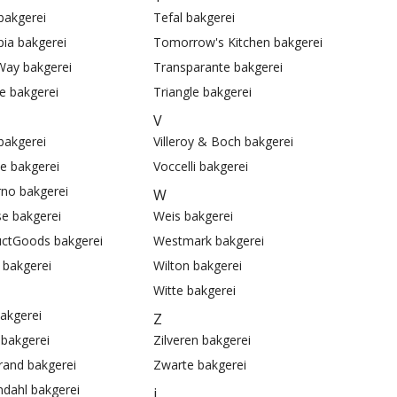
bakgerei
Tefal bakgerei
ia bakgerei
Tomorrow's Kitchen bakgerei
ay bakgerei
Transparante bakgerei
e bakgerei
Triangle bakgerei
V
bakgerei
Villeroy & Boch bakgerei
e bakgerei
Voccelli bakgerei
no bakgerei
W
se bakgerei
Weis bakgerei
ctGoods bakgerei
Westmark bakgerei
 bakgerei
Wilton bakgerei
Witte bakgerei
akgerei
Z
bakgerei
Zilveren bakgerei
rand bakgerei
Zwarte bakgerei
dahl bakgerei
i