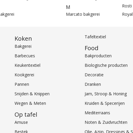
Rosti
M
akgerei
Marcato bakgerei
Royal
Tafeltextiel
Koken
Bakgerei
Food
Barbecues
Bakproducten
Keukentextiel
Biologische producten
Kookgerei
Decoratie
Pannen
Dranken
Snijden & Knippen
Jam, Stroop & Honing
Wegen & Meten
Kruiden & Specerijen
Mediterraans
Op tafel
Amuse
Noten & Zuidvruchten
Bestek
Olie, Azijn, Dressings 