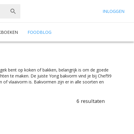
INLOGGEN
KBOEKEN
FOODBLOG
u gek bent op koken of bakken, belangrijk is om de goede
chten te maken. De juiste Yong bakvorm vind je bij Chef99
of vlaaivorm is. Bakvormen zijn er in alle soorten en
amekins, tot spatels, bakwasten en ovenschalen.
akgerei bij Chef99. Kies makkelijk het product met de
makkelijk wat je nodig hebt bij Chef99. Bakgerei er te vinden
6
resultaten
te kleurselectie vind je de kleur die het beste bij jouw