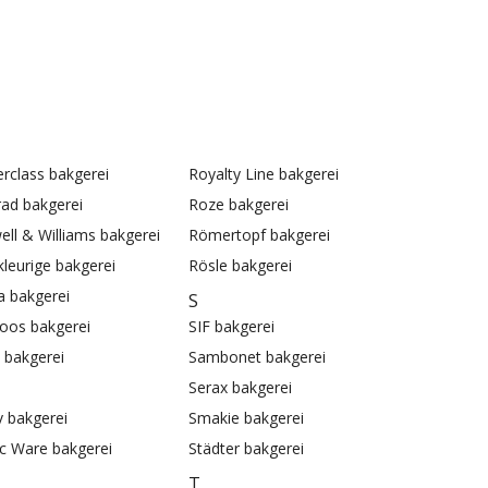
rclass bakgerei
Royalty Line bakgerei
ad bakgerei
Roze bakgerei
ll & Williams bakgerei
Römertopf bakgerei
leurige bakgerei
Rösle bakgerei
 bakgerei
S
oos bakgerei
SIF bakgerei
bakgerei
Sambonet bakgerei
Serax bakgerei
v bakgerei
Smakie bakgerei
c Ware bakgerei
Städter bakgerei
T