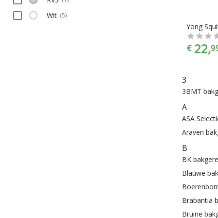
Wit
(
5
)
22,
€
9
3
3BMT bakg
A
ASA Selecti
Araven bak
B
BK bakgere
Blauwe bak
Boerenbont
Brabantia 
Bruine bak