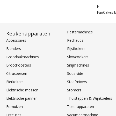
F
FunCakes b
Pastamachines
Keukenapparaten
Accessoires
Rechauds
Blenders
Rijstkokers
Broodbakmachines
Slowcookers
Broodroosters
Snijmachines
Citruspersen
Sous vide
Eierkokers
Staafmixers
Elektrische messen
Stomers
Elektrische pannen
Thuistappen & Wijnkoelers
Fornuizen
Tosti-apparaten
Friteuses
Vacumeermachine