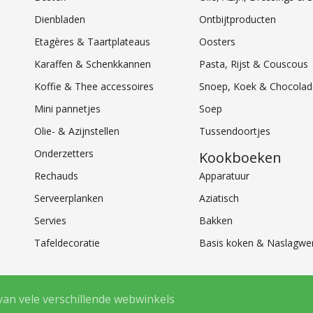
Dienbladen
Ontbijtproducten
Etagères & Taartplateaus
Oosters
Karaffen & Schenkkannen
Pasta, Rijst & Couscous
Koffie & Thee accessoires
Snoep, Koek & Chocolad
Mini pannetjes
Soep
Olie- & Azijnstellen
Tussendoortjes
Onderzetters
Kookboeken
Rechauds
Apparatuur
Serveerplanken
Aziatisch
Servies
Bakken
Tafeldecoratie
Basis koken & Naslagwe
van vele verschillende webwinkels