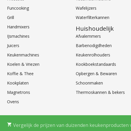
Funcooking
Wafelijzers
Grill
Waterfilterkannen
Handmixers
Huishoudelijk
IJsmachines
Afvalemmers
Juicers
Barbenodigdheden
Keukenmachines
Keukenrolhouders
Koelen & Vriezen
Kookboekstandaards
Koffie & Thee
Opbergen & Bewaren
Kookplaten
Schoonmaken
Magnetrons
Thermoskannen & bekers
Ovens
Vergelijk de prijzen van duizenden keukenproducten 