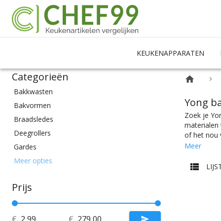
KEUKENAPPARATEN
Categorieën
Bakkwasten
Yong ba
Bakvormen
Zoek je Yon
Braadsledes
materialen 
Deegrollers
of het nou 
maten. Ook
Meer
Gardes
Daarnaast v
Garneergerei
Meer opties
juiste spec
LIJS
Mengkommen
in alle pri
keukeninric
Prijs
Ovenschalen
Overig
Pannenlikkers
€
€