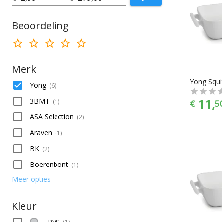
Ramekins
Beoordeling
Merk
Yong
(
6
)
11,
3BMT
(
1
)
€
5
ASA Selection
(
2
)
Araven
(
1
)
BK
(
2
)
Boerenbont
(
1
)
Meer opties
Kleur
RVS
(
1
)