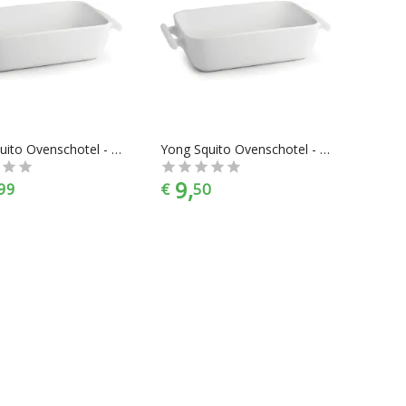
Yong Squito Ovenschotel - 20 x 20 cm
Yong Squito Ovenschotel - 19 x 11 cm
9,
99
€
50