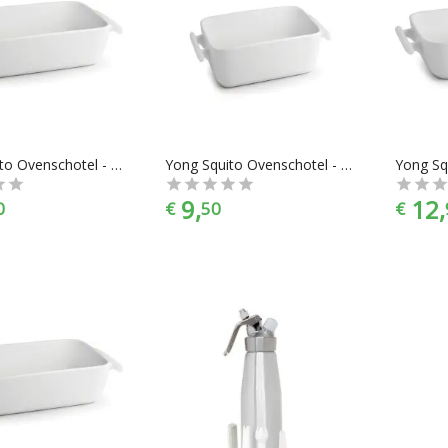
Yong Squito Ovenschotel - 20.5 x 14.5 cm
Yong Squito Ovenschotel - 16 x 16 cm
9,
12,
0
€
50
€