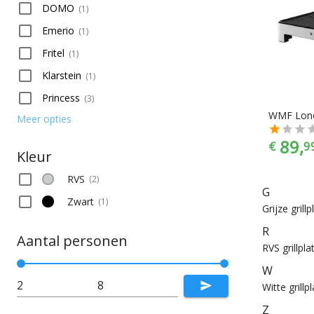
DOMO
(
1
)
Emerio
(
1
)
Fritel
(
1
)
Klarstein
(
1
)
Princess
(
3
)
WMF Lono 
Meer opties
89,
€
9
Kleur
RVS
(
2
)
G
Zwart
(
1
)
Grijze grill
R
Aantal personen
RVS grillpla
W
Witte grillp
Z