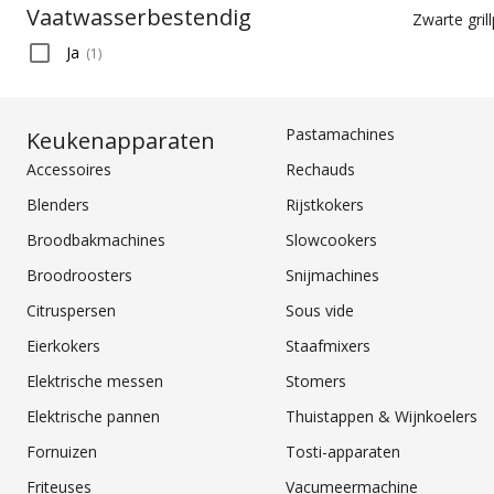
Vaatwasserbestendig
Zwarte gril
Ja
(
1
)
Pastamachines
Keukenapparaten
Accessoires
Rechauds
Blenders
Rijstkokers
Broodbakmachines
Slowcookers
Broodroosters
Snijmachines
Citruspersen
Sous vide
Eierkokers
Staafmixers
Elektrische messen
Stomers
Elektrische pannen
Thuistappen & Wijnkoelers
Fornuizen
Tosti-apparaten
Friteuses
Vacumeermachine