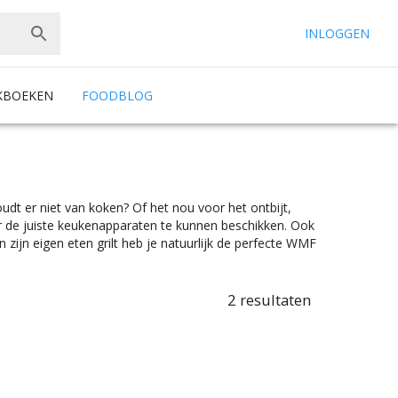
INLOGGEN
KBOEKEN
FOODBLOG
oudt er niet van koken? Of het nou voor het ontbijt,
er de juiste keukenapparaten te kunnen beschikken. Ook
n zijn eigen eten grilt heb je natuurlijk de perfecte WMF
en kleine grillplaat zoekt of een grillplaat zoekt waar je
 En dat alles onder het mom: “Gemak dient de chef”.
. En met ook nog eens de juiste kleurselectie vind je de kleur
2
resultaten