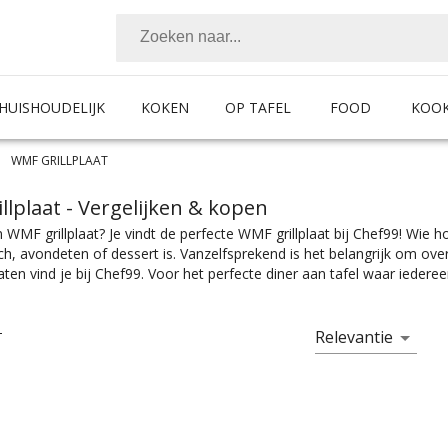
HUISHOUDELIJK
KOKEN
OP TAFEL
FOOD
KOO
WMF GRILLPLAAT
llplaat
- Vergelijken & kopen
 WMF grillplaat? Je vindt de perfecte WMF grillplaat bij Chef99! Wie h
ch, avondeten of dessert is. Vanzelfsprekend is het belangrijk om ov
aten vind je bij Chef99. Voor het perfecte diner aan tafel waar iederee
odig. Kies makkelijk het product met de juiste specificaties. Of je nou e
onen aan kan zitten, je vindt makkelijk wat je nodig hebt bij Chef99.
zijn er te vinden in alle prijscategorieën, voor ieder is er wel wat wils
Relevantie
T
te bij jouw keukeninrichting past.