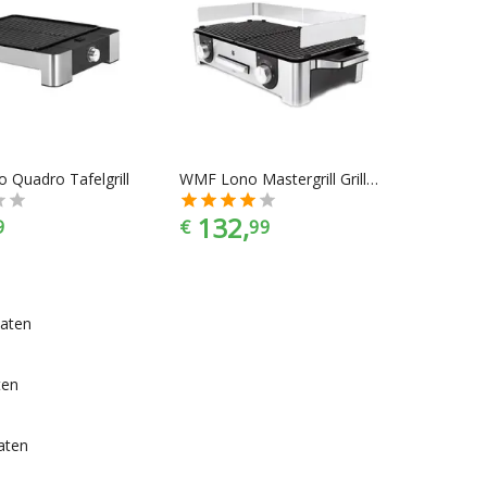
Quadro Tafelgrill
WMF Lono Mastergrill Grillplaat
132,
9
€
99
platen
ten
laten