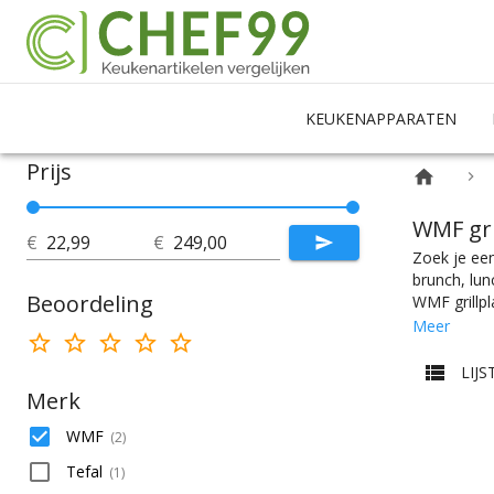
KEUKENAPPARATEN
Prijs
WMF gri
€
€
Zoek je een
brunch, lun
Beoordeling
WMF grillpl
grillplaat n
Meer
met 10 pers
Grillplaten 
LIJS
die het bes
Merk
WMF
(
2
)
Tefal
(
1
)