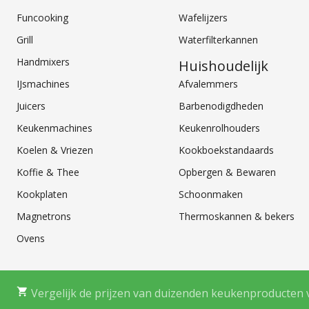
Funcooking
Wafelijzers
Grill
Waterfilterkannen
Handmixers
Huishoudelijk
IJsmachines
Afvalemmers
Juicers
Barbenodigdheden
Keukenmachines
Keukenrolhouders
Koelen & Vriezen
Kookboekstandaards
Koffie & Thee
Opbergen & Bewaren
Kookplaten
Schoonmaken
Magnetrons
Thermoskannen & bekers
Ovens
Vergelijk de prijzen van duizenden keukenproducten 