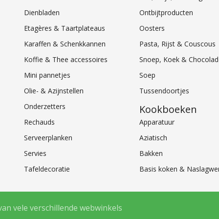
Dienbladen
Ontbijtproducten
Etagères & Taartplateaus
Oosters
Karaffen & Schenkkannen
Pasta, Rijst & Couscous
Koffie & Thee accessoires
Snoep, Koek & Chocolad
Mini pannetjes
Soep
Olie- & Azijnstellen
Tussendoortjes
Onderzetters
Kookboeken
Rechauds
Apparatuur
Serveerplanken
Aziatisch
Servies
Bakken
Tafeldecoratie
Basis koken & Naslagwe
van vele verschillende webwinkels