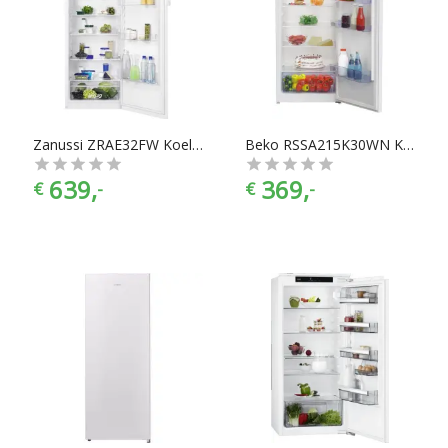
Zanussi ZRAE32FW Koelkast zonder vriesvak
Beko RSSA215K30WN Koelkast zonder vriesvak
639,
369,
€
-
€
-