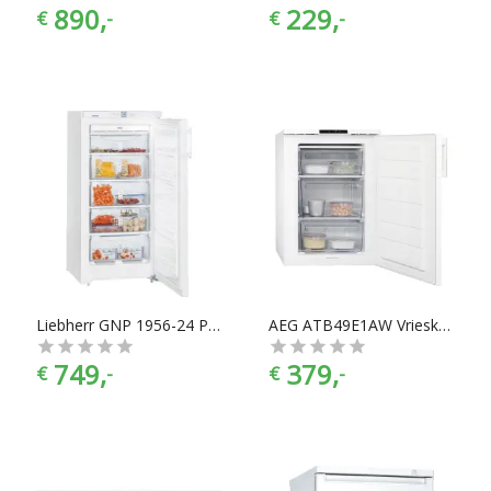
890,
229,
€
-
€
-
Liebherr GNP 1956-24 Premium vrieskast
AEG ATB49E1AW Vrieskast
749,
379,
€
-
€
-