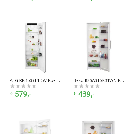
AEG RKB539F1DW Koelkast zonder vriesvak
Beko RSSA315K31WN Koelkast zonder vriesvak
579,
439,
€
-
€
-