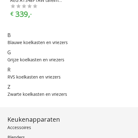
AEG ATS48F1AW tafelmodel vriezer
339,
€
-
B
Blauwe koelkasten en vriezers
G
Grijze koelkasten en vriezers
R
RVS koelkasten en vriezers
Z
Zwarte koelkasten en vriezers
Keukenapparaten
Accessoires
Blenders