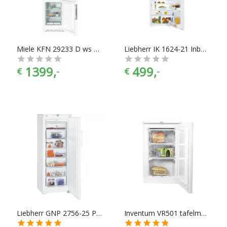
Miele KFN 29233 D ws Koelkast met vriesvak
Liebherr IK 1624-21 Inbouw koelvriescombinatie
1399,
499,
€
-
€
-
Liebherr GNP 2756-25 Premium vrieskast
Inventum VR501 tafelmodel vriezer