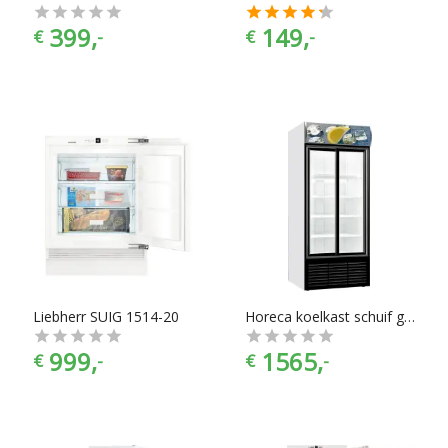
399,
149,
€
-
€
-
Liebherr SUIG 1514-20
Horeca koelkast schuif glasdeuren | 852 Liter
999,
1565,
€
-
€
-