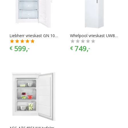
Liebherr vrieskast GN 1066-21
Whirlpool vrieskast UW8 F2Y WBI F 2
599,
749,
€
-
€
-