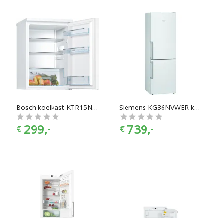
Bosch koelkast KTR15NWFA
Siemens KG36NVWER koel-vriescombinatie
299,
739,
€
-
€
-