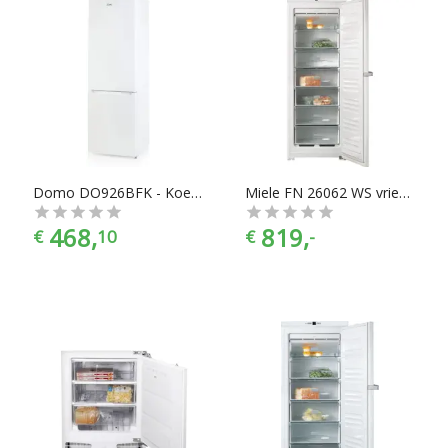
Domo DO926BFK - Koelkast en diepvries combinatie
Miele FN 26062 WS vriezer
468,
819,
€
10
€
-