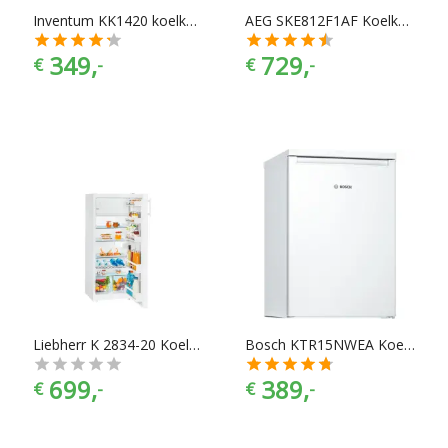
Inventum KK1420 koelkast
AEG SKE812F1AF Koelkast zonder vriesvak
349,
729,
€
-
€
-
Liebherr K 2834-20 Koelkast
Bosch KTR15NWEA Koelkast zonder vriesvak
699,
389,
€
-
€
-