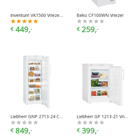
Inventum VK1500 Vriezer Wit
Beko CF100WN Vriezer
449,
259,
€
-
€
-
Liebherr GNP 2713-24 Comfort vrieskast
Liebherr GP 1213-21 Vrieskast
849,
399,
€
-
€
-