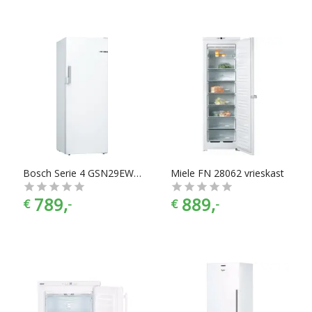
Bosch Serie 4 GSN29EWEV - Vriezer
Miele FN 28062 vrieskast
789,
889,
€
-
€
-