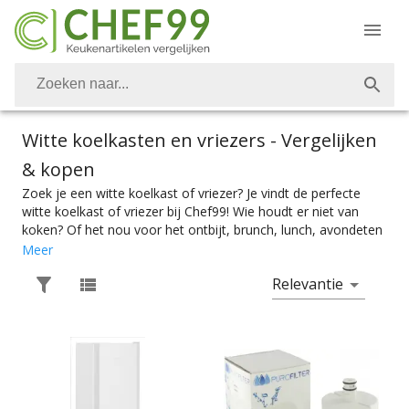
Witte koelkasten en vriezers
- Vergelijken
& kopen
Zoek je een witte koelkast of vriezer? Je vindt de perfecte
witte koelkast of vriezer bij Chef99! Wie houdt er niet van
koken? Of het nou voor het ontbijt, brunch, lunch, avondeten
of dessert is. Vanzelfsprekend is het belangrijk om over de
Meer
juiste keukenapparaten te kunnen beschikken. Ook witte
Relevantie
koelkasten en vriezers vind je bij Chef99. Voor het perfect
gekoelde eten en goed bevroren ijs heb je natuurlijk de
perfecte witte koelkast of vriezer nodig. Kies makkelijk het
product met de juiste specificaties. Of je nou een koelkast of
vriezer zoekt die onder het aanrecht past of een koelkast of
vriezer waar je een heel kerstdiner in op kan slaan, je vindt
makkelijk wat je nodig hebt bij Chef99. En dat alles onder het