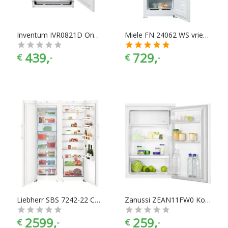
Inventum IVR0821D Onderbouw Vriezer
Miele FN 24062 WS vriezer
439,
729,
€
-
€
-
Liebherr SBS 7242-22 Comfort Amerikaanse koelkast
Zanussi ZEAN11FW0 Koelkast
2599,
259,
€
-
€
-