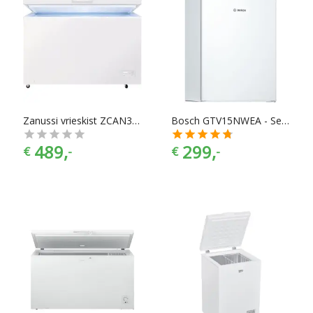
Zanussi vrieskist ZCAN38FW1
Bosch GTV15NWEA - Serie 2 - Vriezer
489,
299,
€
-
€
-