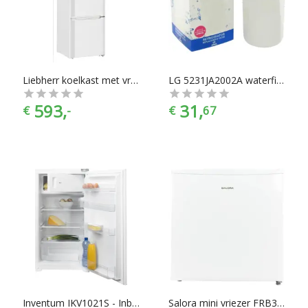
mom: “Gemak dient de chef”. Koelkasten en vriezers zijn er te
vinden in alle prijscategorieën, voor ieder is er wel wat wils.
En met ook nog eens de juiste merkselectie vind je makkelijk
jouw favoriete merk.
Liebherr koelkast met vriesvak CU 2831-20
LG 5231JA2002A waterfilter amerikaanse koelkast - lg lt500p
593,
31,
€
-
€
67
Inventum IKV1021S - Inbouw koelkast
Salora mini vriezer FRB3200WH