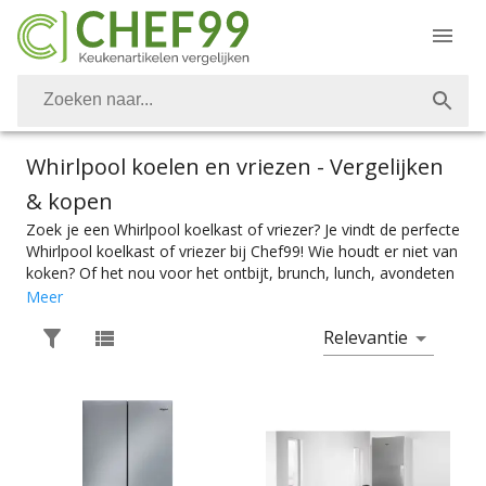
Whirlpool koelen en vriezen
- Vergelijken
& kopen
Zoek je een Whirlpool koelkast of vriezer? Je vindt de perfecte
Whirlpool koelkast of vriezer bij Chef99! Wie houdt er niet van
koken? Of het nou voor het ontbijt, brunch, lunch, avondeten
of dessert is. Vanzelfsprekend is het belangrijk om over de
Meer
juiste keukenapparaten te kunnen beschikken. Ook Whirlpool
Relevantie
koelkasten en vriezers vind je bij Chef99. Voor het perfect
gekoelde eten en goed bevroren ijs heb je natuurlijk de
perfecte Whirlpool koelkast of vriezer nodig. Kies makkelijk
het product met de juiste specificaties. Of je nou een
koelkast of vriezer zoekt die onder het aanrecht past of een
koelkast of vriezer waar je een heel kerstdiner in op kan
slaan, je vindt makkelijk wat je nodig hebt bij Chef99. En dat