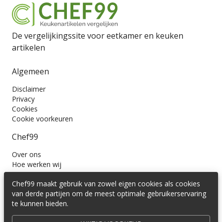
De vergelijkingssite voor eetkamer en keuken
artikelen
Algemeen
Disclaimer
Privacy
Cookies
Cookie voorkeuren
Chef99
Over ons
Hoe werken wij
Contact
Chef99 maakt gebruik van zowel eigen cookies als cookies
Wil je ons volgen?
van derde partijen om de meest optimale gebruikerservaring
te kunnen bieden.