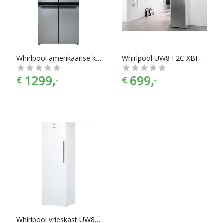
alles onder het mom: “Gemak dient de chef”. Koelkasten en
vriezers zijn er te vinden in alle prijscategorieën, voor ieder is
er wel wat wils. En met ook nog eens de juiste kleurselectie
vind je de kleur die het beste bij jouw keukeninrichting past.
Whirlpool amerikaanse koelkast WQ9 B1L rvs
Whirlpool UW8 F2C XBI N 2 Vriezer Aluminium
1299,
699,
€
-
€
-
Whirlpool vrieskast UW8 F2Y WBI F 2