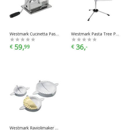
slowcookers, pastamachines, tosti-apparaten, eenvoudige
fluitketels en elektrische waterkokers. En dat alles onder het
mom: “Gemak dient de chef”. Keukenapparaten zijn er te
vinden in alle prijscategorieën, of je nou 20 euro uit wil geven
of 520 euro, voor ieder is er wel wat wils. En met ook nog
eens de juiste kleurselectie vind je de kleur die het beste bij
Westmark Cucinetta Pastamachine - Chroom
Westmark Pasta Tree Pasta Droogmachine - RVS
jouw keukeninrichting past.
59,
36,
€
99
€
-
Westmark Raviolimaker Set