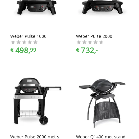
die op een verhoging staat, je vindt makkelijk wat je nodig
hebt bij Chef99. Elektrische barbecues zijn er te vinden in alle
prijscategorieën, voor ieder is er wel wat wils. En met ook
nog eens de juiste kleurselectie vind je de kleur die het beste
bij jouw inrichting past.
Weber Pulse 1000
Weber Pulse 2000
498,
732,
€
99
€
-
Weber Pulse 2000 met stand
Weber Q1400 met stand