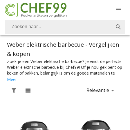
Weber elektrische barbecue
- Vergelijken
& kopen
Zoek je een Weber elektrische barbecue? Je vindt de perfecte
Weber elektrische barbecue bij Chef99! Of je nou gek bent op
koken of bakken, belangrijk is om de goede materialen te
hebben. Vanzelfsprekend is het belangrijk om over de juiste
Meer
keukenmaterialen te kunnen beschikken. Voor de perfecte
Relevantie
barbecuegerechten heb je ook de perfecte Weber elektrische
barbecue nodig. De juiste Weber elektrische barbecue vind je
bij Chef99 of je die nou nodig hebt om vleesspiesjes op de
braden, groentespiesjes op te grillen of een hele kip op wil
braden. Elektrische barbecues zijn er in alle soorten en maten.
Kies makkelijk het product met de juiste specificaties. Of je
nou een barbecue zoekt die je op tafel kan zetten of eentje