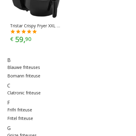
bij jouw keukeninrichting past. En met ook nog eens de juiste
merkselectie vind je makkelijk jouw favoriete merk.
Tristar Crispy Fryer XXL 5.2 L Hetelucht friteuse
59,
€
90
B
Blauwe friteuses
Bomann friteuse
C
Clatronic friteuse
F
Frifri friteuse
Fritel friteuse
G
Grijze friteuses