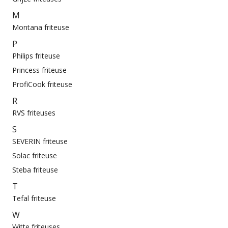
M
Montana friteuse
P
Philips friteuse
Princess friteuse
ProfiCook friteuse
R
RVS friteuses
S
SEVERIN friteuse
Solac friteuse
Steba friteuse
T
Tefal friteuse
W
Witte friteuses