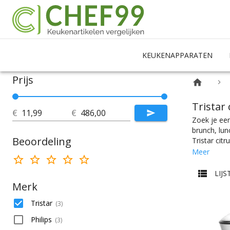
KEUKENAPPARATEN
Prijs
Tristar
€
€
Zoek je een
brunch, lun
Beoordeling
Tristar cit
het product
Meer
waarbij je 
Citrusperse
LIJS
kleur die h
Merk
Tristar
(
3
)
Philips
(
3
)