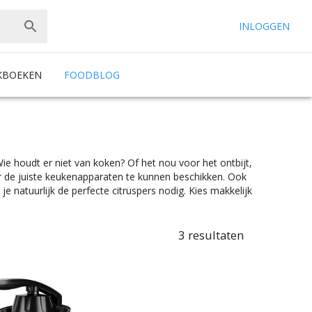
INLOGGEN
KBOEKEN
FOODBLOG
 Wie houdt er niet van koken? Of het nou voor het ontbijt,
er de juiste keukenapparaten te kunnen beschikken. Ook
je natuurlijk de perfecte citruspers nodig. Kies makkelijk
het sap direct in het glas laat lopen of een citruspers
99. En dat alles onder het mom: “Gemak dient de chef”.
ls. En met ook nog eens de juiste kleurselectie vind je de
3
resultaten