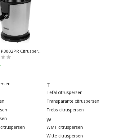
Tristar CP3002PR Citruspers RVS/Zwart
-
persen
T
Tefal citruspersen
en
Transparante citruspersen
rsen
Trebs citruspersen
rsen
W
citruspersen
WMF citruspersen
Witte citruspersen