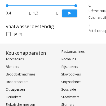
C
Crème citr
L
L
Cuisinart c
F
Vaatwasserbestendig
Fritel citru
Ja
(
2
)
Pastamachines
Keukenapparaten
Accessoires
Rechauds
Blenders
Rijstkokers
Broodbakmachines
Slowcookers
Broodroosters
Snijmachines
Citruspersen
Sous vide
Eierkokers
Staafmixers
Elektrische messen
Stomers