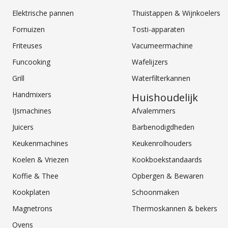
Elektrische pannen
Thuistappen & Wijnkoelers
Fornuizen
Tosti-apparaten
Friteuses
Vacumeermachine
Funcooking
Wafelijzers
Grill
Waterfilterkannen
Handmixers
Huishoudelijk
IJsmachines
Afvalemmers
Juicers
Barbenodigdheden
Keukenmachines
Keukenrolhouders
Koelen & Vriezen
Kookboekstandaards
Koffie & Thee
Opbergen & Bewaren
Kookplaten
Schoonmaken
Magnetrons
Thermoskannen & bekers
Ovens