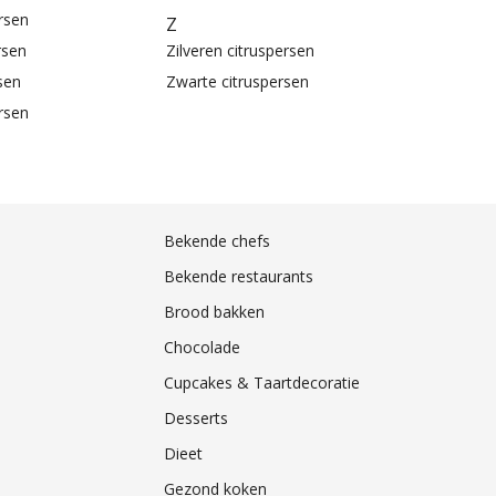
rsen
Z
rsen
Zilveren citruspersen
sen
Zwarte citruspersen
rsen
Bekende chefs
Bekende restaurants
Brood bakken
Chocolade
Cupcakes & Taartdecoratie
Desserts
Dieet
Gezond koken