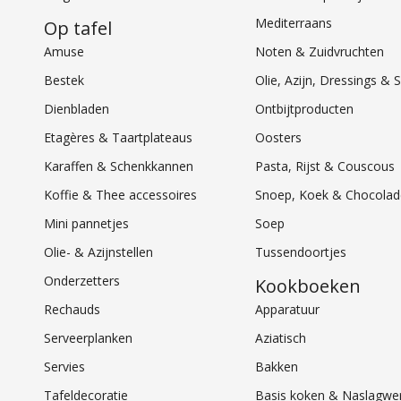
Mediterraans
Op tafel
Amuse
Noten & Zuidvruchten
Bestek
Olie, Azijn, Dressings 
Dienbladen
Ontbijtproducten
Etagères & Taartplateaus
Oosters
Karaffen & Schenkkannen
Pasta, Rijst & Couscous
Koffie & Thee accessoires
Snoep, Koek & Chocolad
Mini pannetjes
Soep
Olie- & Azijnstellen
Tussendoortjes
Onderzetters
Kookboeken
Rechauds
Apparatuur
Serveerplanken
Aziatisch
Servies
Bakken
Tafeldecoratie
Basis koken & Naslagwe