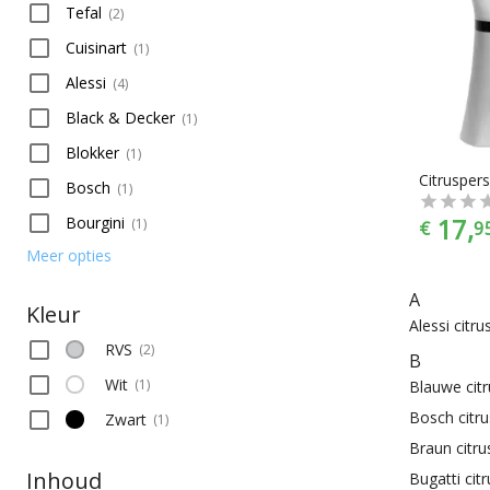
Tefal
(
2
)
Cuisinart
(
1
)
Alessi
(
4
)
Black & Decker
(
1
)
Blokker
(
1
)
Citrusper
Bosch
(
1
)
17,
Bourgini
(
1
)
€
9
Meer opties
A
Kleur
Alessi citr
RVS
(
2
)
B
Wit
(
1
)
Blauwe cit
Bosch citr
Zwart
(
1
)
Braun citr
Inhoud
Bugatti cit