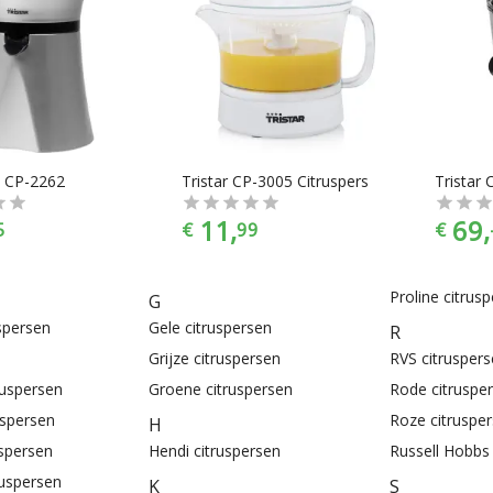
s CP-2262
Tristar CP-3005 Citruspers
11,
69,
5
€
99
€
Proline citrus
G
uspersen
Gele citruspersen
R
Grijze citruspersen
RVS citruspers
ruspersen
Groene citruspersen
Rode citruspe
uspersen
Roze citruspe
H
uspersen
Hendi citruspersen
Russell Hobbs 
ruspersen
K
S