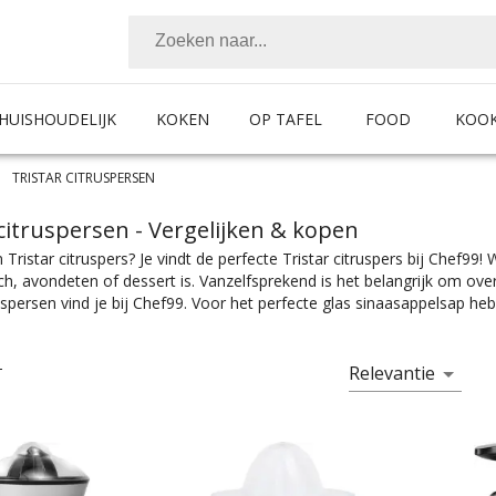
HUISHOUDELIJK
KOKEN
OP TAFEL
FOOD
KOO
TRISTAR CITRUSPERSEN
 citruspersen
- Vergelijken & kopen
 Tristar citruspers? Je vindt de perfecte Tristar citruspers bij Chef99!
ch, avondeten of dessert is. Vanzelfsprekend is het belangrijk om ov
ruspersen vind je bij Chef99. Voor het perfecte glas sinaasappelsap heb 
 met de juiste specificaties. Of je nou een Tristar citruspers zoekt die 
het sap in een kan perst je vindt makkelijk wat je nodig hebt bij Chef
n zijn er te vinden in alle prijscategorieën, voor ieder is er wel wat wi
Relevantie
T
et beste bij jouw keukeninrichting past.