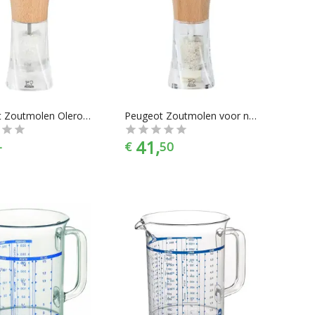
Peugeot Zoutmolen Oleron naturel - 14 cm
Peugeot Zoutmolen voor nat zeezout Oleron naturel - 14cm
41,
-
€
50