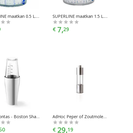
SUPERLINE maatkan 0.5 L. transparent
SUPERLINE maatkan 1.5 L. transparent
7,
9
€
29
ZACK Contas - Boston Shaker
AdHoc Peper of Zoutmolen Classic - RVS - Hoogte 18 cm
29,
50
€
19