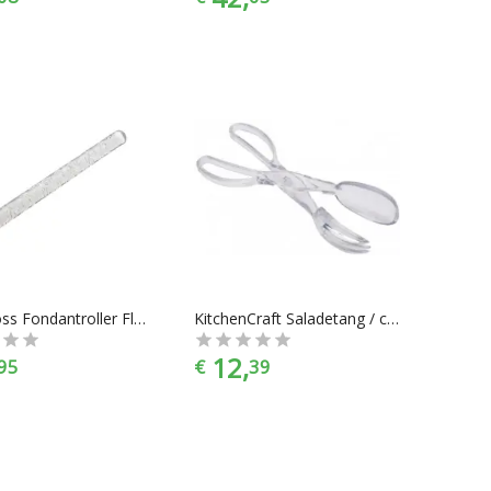
Cake Boss Fondantroller Flower & Dots
KitchenCraft Saladetang / couverts - Kitchen Craft
12,
95
€
39