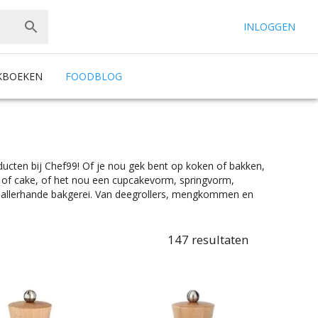
INLOGGEN
KBOEKEN
FOODBLOG
ucten bij Chef99! Of je nou gek bent op koken of bakken,
t of cake, of het nou een cupcakevorm, springvorm,
ls allerhande bakgerei. Van deegrollers, mengkommen en
 je natuurlijk de beste attributen nodig. Een goede
een goede flensjespan voor de beste flensjes. Voor al het
ld een steelpan, een kookpan en een koekenpan. Ben je
147
resultaten
orbereidend werk zorg je daarnaast natuurlijk voor de
n alle prijscategorieën, voor ieder is er wel wat wils.
w keukeninrichting past.