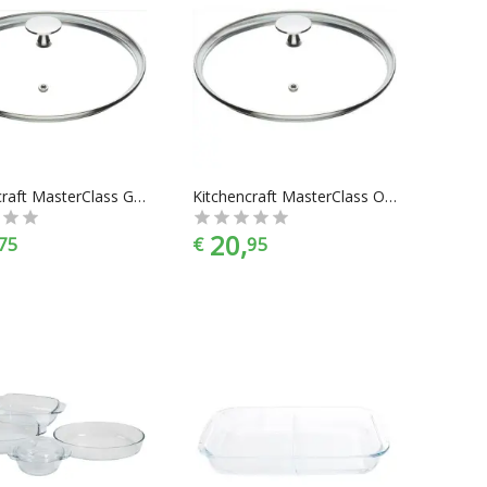
Kitchencraft MasterClass Glasdeksel Ovenbestendig 26cm
Kitchencraft MasterClass Ovenbestendig Glasdeksel 28 cm
20,
75
€
95