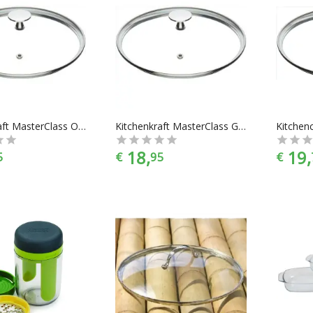
Kitchencraft MasterClass Ovenbestendig Glasdeksel 20 cm
Kitchenkraft MasterClass Glasdeksel Oven Bestendig 24cm
18,
19,
5
€
95
€