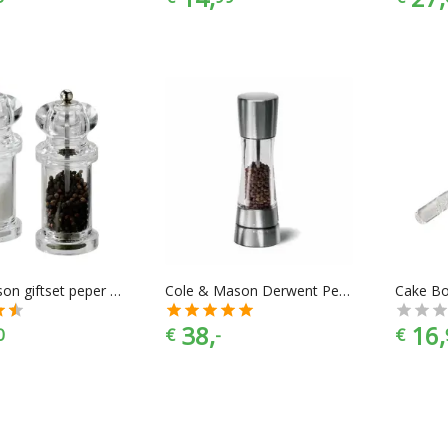
Cole&Mason giftset peper en zoutmolen acryl 14cm
Cole & Mason Derwent Pepermolen - 1 stuk - Acryl - 190 mm
38,
16,
0
€
-
€