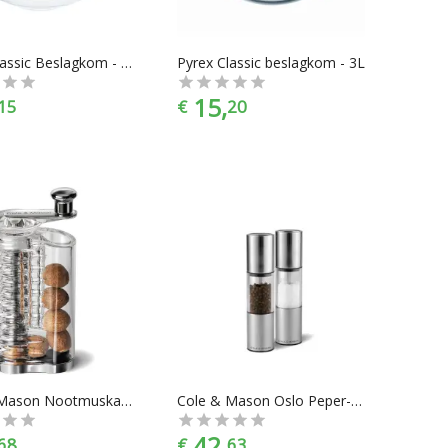
Pyrex Classic Beslagkom - 21 cm - 2 l
Pyrex Classic beslagkom - 3L
15,
15
€
20
Cole & Mason Nootmuskaatmolen - Acryl
Cole & Mason Oslo Peper- & zoutmolen
42,
68
€
63