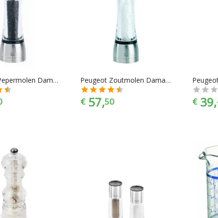
Peugeot Pepermolen Daman - 21 cm - U-select
Peugeot Zoutmolen Daman - 21 cm - U-select
57,
39,
0
€
50
€