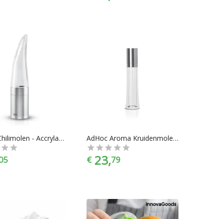
AdHoc Chilimolen - Accrylaat - Staal - 20,5 cm hoog
AdHoc Aroma Kruidenmolen - RVS - Hoogte 23,5 cm
23,
05
€
79