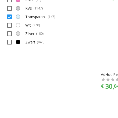
RVS
(
1147
)
Transparant
(
147
)
Wit
(
370
)
Zilver
(
100
)
Zwart
(
845
)
30,
€
8