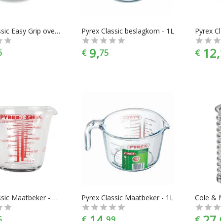
Pyrex Classic Easy Grip ovenschaal met deksel - Ø 20 cm
Pyrex Classic beslagkom - 1L
9,
12,
6
€
75
€
Pyrex Classic Maatbeker - 50 cl
Pyrex Classic Maatbeker - 1L
14,
27,
5
€
99
€