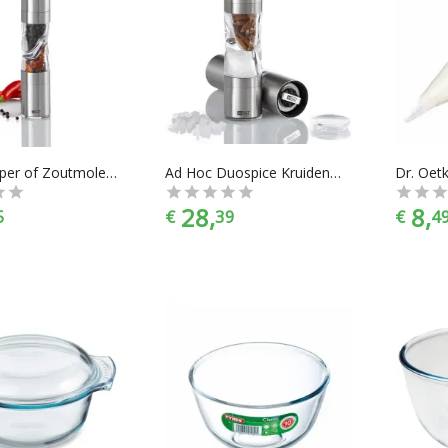
AdHoc Peper of Zoutmolen Duospice - Incl. Kruidensnijder - Rvs - Ø 4,5 x 22 cm - Zilverkleurig
Ad Hoc Duospice Kruidenmolen
28,
8,
5
€
39
€
4