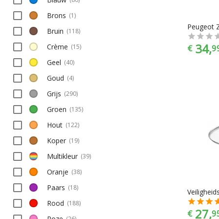
Brons
(
1
)
Bruin
(
118
)
34,
Crème
€
9
(
15
)
Geel
(
40
)
Goud
(
4
)
Grijs
(
290
)
Groen
(
135
)
Hout
(
122
)
Koper
(
19
)
Multikleur
(
39
)
Oranje
(
38
)
Paars
(
18
)
Rood
(
188
)
27,
€
9
Roze
(
26
)