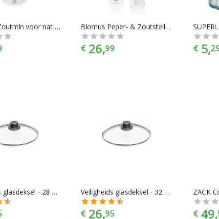
Peugeot Zoutmln voor nat zeezout Nancy - 18 cm
Blomus Peper- & Zoutstellen Perea Peper-& zoutstel
26,
5,
9
€
99
€
2
Veiligheids glasdeksel - 28 cm - Woll
Veiligheids glasdeksel - 32 cm - Woll
26,
49,
5
€
95
€