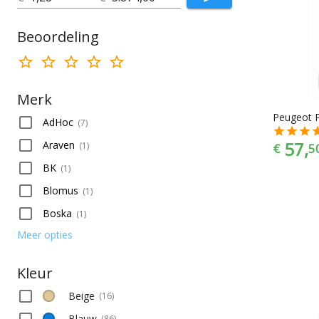
Beoordeling
Merk
AdHoc
(
7
)
57,
Araven
(
1
)
€
5
BK
(
1
)
Blomus
(
1
)
Boska
(
1
)
Meer opties
Kleur
Beige
(
16
)
Blauw
(
86
)