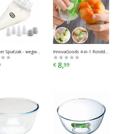
Dr. Oetker Spuitzak - wegwerp set met 10 stuks - incl. 4 spuitmondjes
InnovaGoods 4-in-1 Ronddraaiende Schiller en Mes
8,
9
€
99