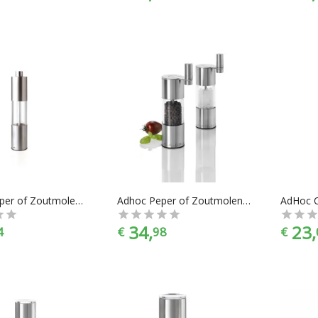
AdHoc Peper of Zoutmolen Classic - RVS - Hoogte 22,5 cm
Adhoc Peper of Zoutmolen Select - Incl Hevel - 23 cm
34,
23,
4
€
98
€