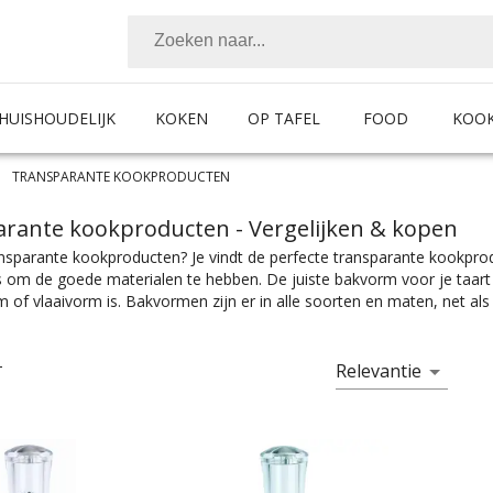
HUISHOUDELIJK
KOKEN
OP TAFEL
FOOD
KOO
TRANSPARANTE KOOKPRODUCTEN
arante kookproducten
- Vergelijken & kopen
nsparante kookproducten? Je vindt de perfecte transparante kookprod
is om de goede materialen te hebben. De juiste bakvorm voor je taar
 of vlaaivorm is. Bakvormen zijn er in alle soorten en maten, net a
ot spatels, bakwasten en ovenschalen. Ook voor al je kookkunsten heb
or stoofvlees, een grillpan voor vis, vlees of groente, en natuurlijk 
n heb je natuurlijk een goede pannenset nodig met daarin bijvoorbee
Relevantie
T
itenkok, dan ga je natuurlijk voor de beste barbecue. Voor al het vo
n, keukenweegschaal en kookwekker. Kookproducten zijn er te vinden i
nog eens de juiste kleurselectie vind je de kleur die het beste bij jou