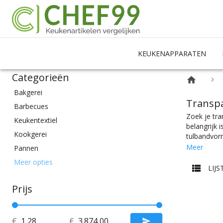
KEUKENAPPARATEN
Categorieën
Bakgerei
Transp
Barbecues
Zoek je tra
Keukentextiel
belangrijk 
Kookgerei
tulbandvorm
ramekins, t
Meer
Pannen
braadpan vo
Snijden & Knippen
Meer opties
basis koke
LIJS
Wegen & Meten
meer een bu
goede messe
Prijs
En met ook 
€
€