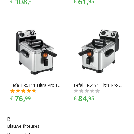
108,
61,
€
-
€
95
Tefal FR5111 Filtra Pro Inox & Design Friteuse
Tefal FR5191 Filtra Pro Friteuse
76,
84,
€
99
€
95
B
Blauwe friteuses