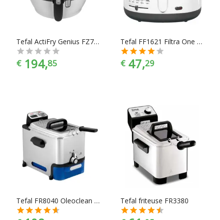
bij jouw keukeninrichting past. En met ook nog eens de juiste
merkselectie vind je makkelijk jouw favoriete merk.
Tefal ActiFry Genius FZ7600 Heteluchtfriteuse
Tefal FF1621 Filtra One Friteuse
194,
47,
€
85
€
29
Tefal FR8040 Oleoclean Pro Inox & Design Friteuse
Tefal friteuse FR3380