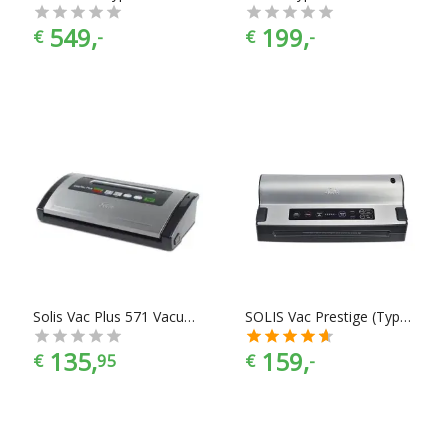
549,
199,
€
-
€
-
Solis Vac Plus 571 Vacumeermachine
SOLIS Vac Prestige (Type 575)
135,
159,
€
95
€
-