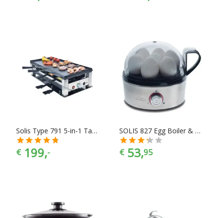
Solis Type 791 5-in-1 Tafelgrill
SOLIS 827 Egg Boiler & More Eierkoker
199,
53,
€
-
€
95