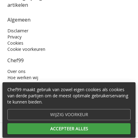
artikelen
Algemeen
Disclaimer
Privacy
Cookies
Cookie voorkeuren
Chef99
Over ons
Hoe werken wij
Contact
Chef99 maakt gebruik van zowel eigen cookies als cookies
Wil je ons volgen?
van derde partijen om de meest optimale gebruikerservaring
te kunnen bieden.
WIJZIG VOORKEUR
ACCEPTEER ALLES
© 2016 -
2026
Cedira B.V.