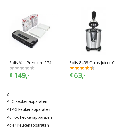
Solis Vac Premium 574 Vacumeermachine + 2 Rollen + 50 Zaken
Solis 8453 Citrus Juicer Citruspers
149,
63,
€
-
€
-
A
AEG keukenapparaten
ATAG keukenapparaten
AdHoc keukenapparaten
Adler keukenapparaten