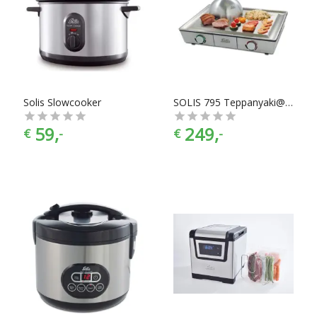
Solis Slowcooker
SOLIS 795 Teppanyaki@Home Gourmet
59,
249,
€
-
€
-