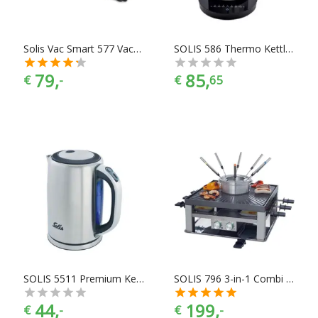
Solis Vac Smart 577 Vacumeermachine
SOLIS 586 Thermo Kettle Waterkoker - 1,5 L
79,
85,
€
-
€
65
SOLIS 5511 Premium Kettle Waterkoker - 1,5 L
SOLIS 796 3-in-1 Combi Grill, Fondue & Gourmet
44,
199,
€
-
€
-