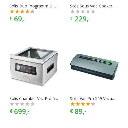
Solis Duo Programm 817 Rijstkoker - Geschikt voor groente en vlees
Solis Sous Vide Cooker Pro 8201
69,
229,
€
-
€
-
Solis Chamber Vac Pro 5702 Vacumeermachine
Solis Vac Pro 569 Vacumeermachine - Metal
699,
89,
€
-
€
-