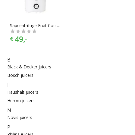
En met ook nog eens de juiste kleurselectie vind je de kleur
die het beste bij jouw keukeninrichting past.
Sapcentrifuge Fruit Coctail 350-LC6205
49,
€
-
B
Black & Decker juicers
Bosch juicers
H
Haushalt juicers
Hurom juicers
N
Novis juicers
P
Philips juicers