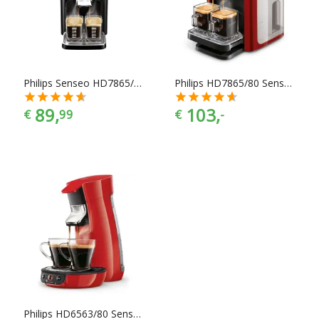
Chef99. En dat alles onder het mom: “Gemak dient de chef”.
Koffiepadapparaten zijn er te vinden in alle prijscategorieën,
voor ieder is er wel wat wils. En met ook nog eens de juiste
kleurselectie vind je de kleur die het beste bij jouw
keukeninrichting past.
Philips Senseo HD7865/60
Philips HD7865/80 Senseo Quadrante
89,
103,
€
99
€
-
Philips HD6563/80 Senseo Viva Café Koffiezetapparaat