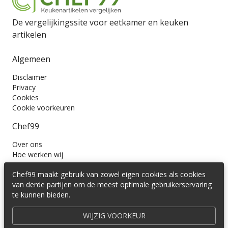
De vergelijkingssite voor eetkamer en keuken
artikelen
Algemeen
Disclaimer
Privacy
Cookies
Cookie voorkeuren
Chef99
Over ons
Hoe werken wij
Contact
Chef99 maakt gebruik van zowel eigen cookies als cookies
Wil je ons volgen?
van derde partijen om de meest optimale gebruikerservaring
te kunnen bieden.
WIJZIG VOORKEUR