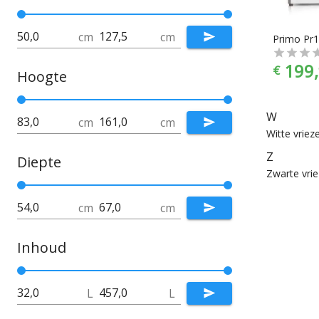
cm
cm
199,
€
Hoogte
W
cm
cm
Witte vriez
Z
Diepte
Zwarte vrie
cm
cm
Inhoud
L
L