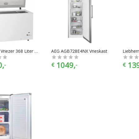
Bartscher Vriezer 368 Liter | Staal/Aluminium | 83(h) x 127.5(b) x 67(d) cm
AEG AGB728E4NX Vrieskast
0,
1049,
13
-
€
-
€