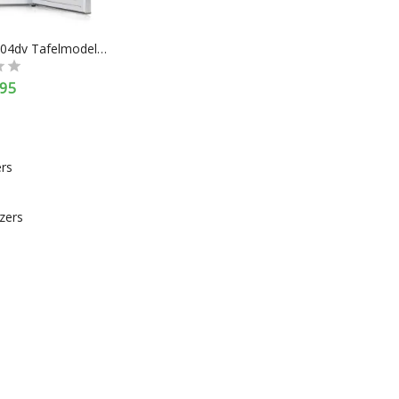
Primo Pr104dv Tafelmodel Vriezer - 64l - A+/f - Zilver
95
ers
zers