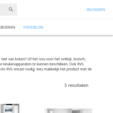
INLOGGEN
KBOEKEN
FOODBLOG
r niet van koken? Of het nou voor het ontbijt, brunch,
uiste keukenapparaten te kunnen beschikken. Ook RVS
fecte RVS vriezer nodig. Kies makkelijk het product met de
 een vrijstaande vriezer, je vindt makkelijk wat je nodig
r te vinden in alle prijscategorieën, voor ieder is er wel
riete merk.
5
resultaten