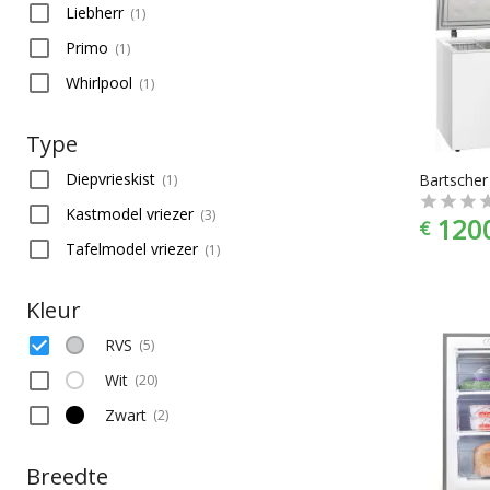
Liebherr
(
1
)
Primo
(
1
)
Whirlpool
(
1
)
Type
Diepvrieskist
(
1
)
Kastmodel vriezer
(
3
)
120
€
Tafelmodel vriezer
(
1
)
Kleur
RVS
(
5
)
Wit
(
20
)
Zwart
(
2
)
Breedte