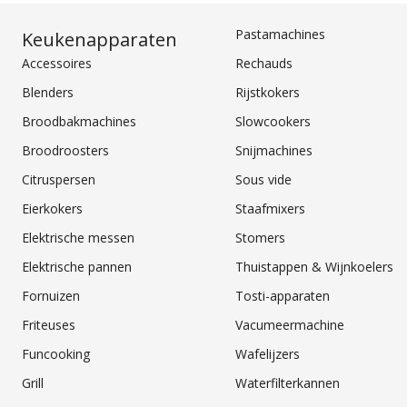
Pastamachines
Keukenapparaten
Accessoires
Rechauds
Blenders
Rijstkokers
Broodbakmachines
Slowcookers
Broodroosters
Snijmachines
Citruspersen
Sous vide
Eierkokers
Staafmixers
Elektrische messen
Stomers
Elektrische pannen
Thuistappen & Wijnkoelers
Fornuizen
Tosti-apparaten
Friteuses
Vacumeermachine
Funcooking
Wafelijzers
Grill
Waterfilterkannen