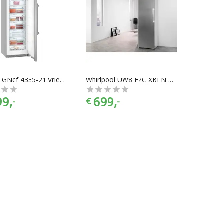
Liebherr GNef 4335-21 Vriezer
Whirlpool UW8 F2C XBI N 2 Vriezer Aluminium
99,
699,
-
€
-