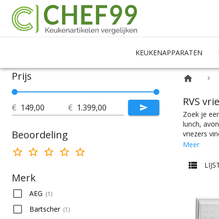
KEUKENAPPARATEN
Prijs
RVS vri
€
€
Zoek je een
lunch, avon
Beoordeling
vriezers vi
juiste spec
Meer
hebt bij Ch
wat wils. E
LIJS
Merk
AEG
(
1
)
Bartscher
(
1
)