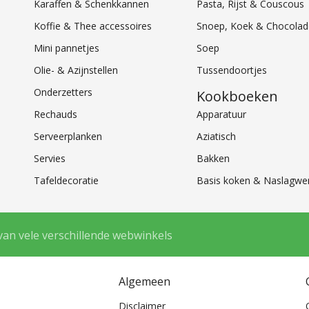
Karaffen & Schenkkannen
Pasta, Rijst & Couscous
Koffie & Thee accessoires
Snoep, Koek & Chocolad
Mini pannetjes
Soep
Olie- & Azijnstellen
Tussendoortjes
Onderzetters
Kookboeken
Rechauds
Apparatuur
Serveerplanken
Aziatisch
Servies
Bakken
Tafeldecoratie
Basis koken & Naslagwe
van vele verschillende webwinkels
Algemeen
Disclaimer