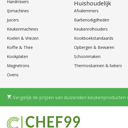
Handmixers
Huishoudelijk
IJsmachines
Afvalemmers
Juicers
Barbenodigdheden
Keukenmachines
Keukenrolhouders
Koelen & Vriezen
Kookboekstandaards
Koffie & Thee
Opbergen & Bewaren
Kookplaten
Schoonmaken
Magnetrons
Thermoskannen & bekers
Ovens
Vergelijk de prijzen van duizenden keukenproducten 