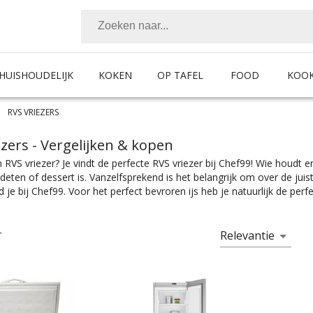
HUISHOUDELIJK
KOKEN
OP TAFEL
FOOD
KOO
RVS VRIEZERS
ezers
- Vergelijken & kopen
 RVS vriezer? Je vindt de perfecte RVS vriezer bij Chef99! Wie houdt e
deten of dessert is. Vanzelfsprekend is het belangrijk om over de j
nd je bij Chef99. Voor het perfect bevroren ijs heb je natuurlijk de per
ificaties. Of je nou een tafelmodel vriezer zoekt, een inbouw vriezer of
ef99. En dat alles onder het mom: “Gemak dient de chef”. Vriezers zijn e
n met ook nog eens de juiste merkselectie vind je makkelijk jouw favo
Relevantie
T