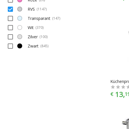
RVS
(
1147
)
Transparant
(
147
)
Wit
(
370
)
Zilver
(
100
)
Zwart
(
845
)
Küchenpro
13,
€
1