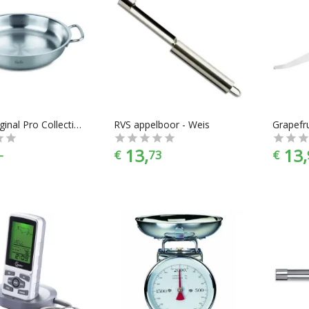
Fissler Original Pro Collection Braad & Serveerpan - Rvs - Ø 28 cm
RVS appelboor - Weis
Grapefr
13,
13,
-
€
73
€