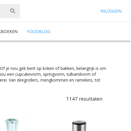
INLOGGEN
KBOEKEN
FOODBLOG
Of je nou gek bent op koken of bakken, belangrijk is om
t nou een cupcakevorm, springvorm, tulbandvorm of
kgerei. Van deegrollers, mengkommen en ramekins, tot
k de beste attributen nodig. Een goede braadpan voor
jespan voor de beste flensjes. Voor al het basis koken heb
, een kookpan en een koekenpan. Ben je meer een
1147
resultaten
nd werk zorg je daarnaast natuurlijk voor de goede
 prijscategorieën, voor ieder is er wel wat wils. En met
inrichting past.