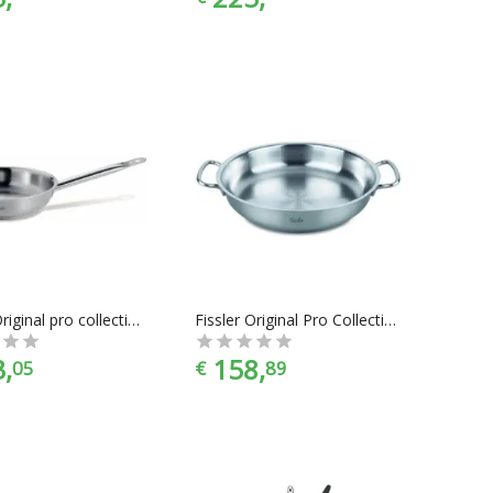
Fissler Original pro collection koekenpan zonder deksel - Ø 32 cm
Fissler Original Pro Collection Braad & Serveerpan - Rvs - Ø 24 cm
,
158,
05
€
89