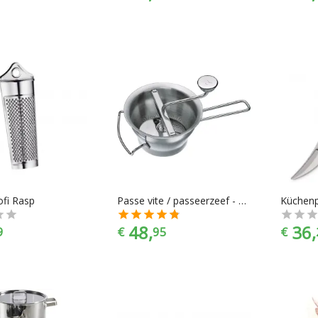
fi Rasp
Passe vite / passeerzeef - 4 inzetten - Küchenprofi
48,
36,
9
€
95
€