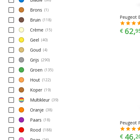
Brons
(
1
)
Bruin
(
118
)
62,
Crème
€
9
(
15
)
Geel
(
40
)
Goud
(
4
)
Grijs
(
290
)
Groen
(
135
)
Hout
(
122
)
Koper
(
19
)
Multikleur
(
39
)
Oranje
(
38
)
Paars
(
18
)
Rood
(
188
)
46,
€
2
Roze
(
26
)