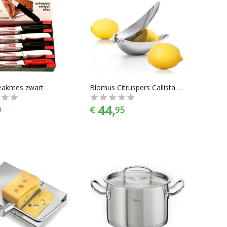
eakmes zwart
Blomus Citruspers Callista citroenpers
44,
9
€
95