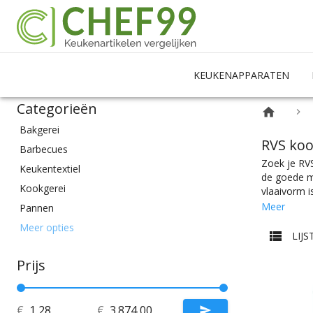
KEUKENAPPARATEN
Categorieën
Bakgerei
RVS ko
Barbecues
Zoek je RVS
Keukentextiel
de goede m
Kookgerei
vlaaivorm i
spatels, ba
Meer
Pannen
stoofvlees,
Snijden & Knippen
Meer opties
je natuurl
LIJS
Wegen & Meten
buitenkok, 
messen, keu
Prijs
ook nog een
€
€