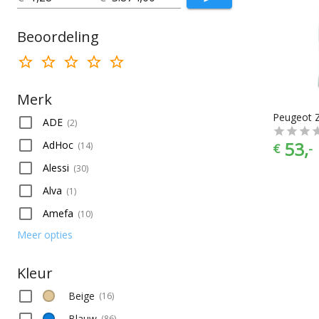
Beoordeling
Merk
ADE
(
2
)
53,
AdHoc
(
14
)
€
-
Alessi
(
30
)
Alva
(
1
)
Amefa
(
10
)
Meer opties
Kleur
Beige
(
16
)
Blauw
(
86
)