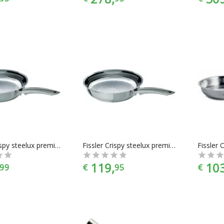
Fissler Crispy steelux premium zonder deksel - Ø 24 cm
Fissler Crispy steelux premium zonder deksel - Ø 28 cm
119,
103
99
€
95
€