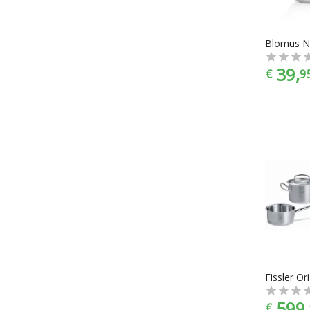
Blomus N
39,
€
9
599,
€