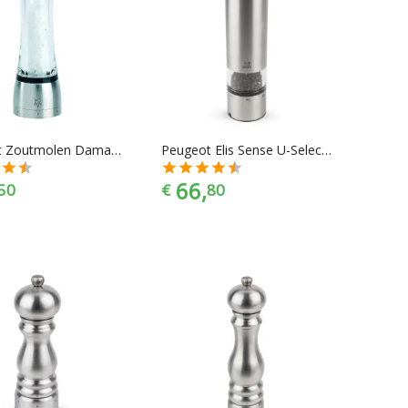
Peugeot Zoutmolen Daman - 21 cm - U-select
Peugeot Elis Sense U-Select Elektrische Pepermolen
66,
50
€
80