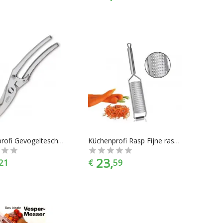
Küchenprofi Gevogelteschaar / wildschaar
Küchenprofi Rasp Fijne rasp Parma Classic
23,
21
€
59