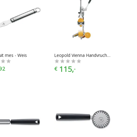
uit mes - Weis
Leopold Vienna Handvruchtenpers Profi
115,
92
€
-