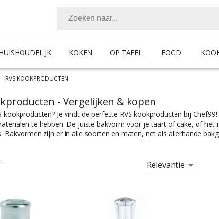
HUISHOUDELIJK
KOKEN
OP TAFEL
FOOD
KOO
RVS KOOKPRODUCTEN
okproducten
- Vergelijken & kopen
 kookproducten? Je vindt de perfecte RVS kookproducten bij Chef99! 
aterialen te hebben. De juiste bakvorm voor je taart of cake, of he
s. Bakvormen zijn er in alle soorten en maten, net als allerhande ba
kwasten en ovenschalen. Ook voor al je kookkunsten heb je natuurlij
 een grillpan voor vis, vlees of groente, en natuurlijk een goede flens
ijk een goede pannenset nodig met daarin bijvoorbeeld een steelpan
Relevantie
T
dan ga je natuurlijk voor de beste barbecue. Voor al het voorbereide
kenweegschaal en kookwekker. Kookproducten zijn er te vinden in alle
s de juiste kleurselectie vind je de kleur die het beste bij jouw keuken