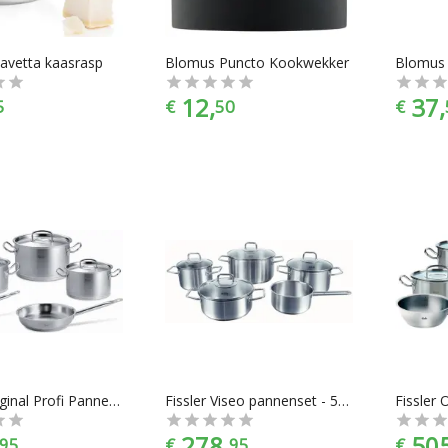
avetta kaasrasp
Blomus Puncto Kookwekker
12,
37,
5
€
50
€
Fissler Original Profi Pannenset 5-delig
Fissler Viseo pannenset - 5-delig
278,
505
95
€
95
€