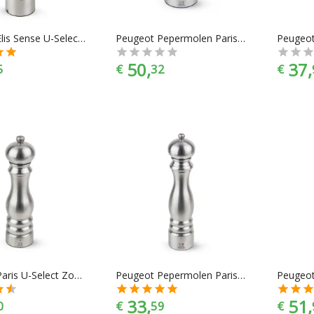
Peugeot Elis Sense U-Select Elektrische Zoutmolen
Peugeot Pepermolen Paris Chef - 18 cm - U-select
50,
37,
5
€
32
€
Peugeot Paris U-Select Zoutmolen - 22 cm - RVS
Peugeot Pepermolen Paris Chef - 30 cm - U-select
33,
51,
0
€
59
€