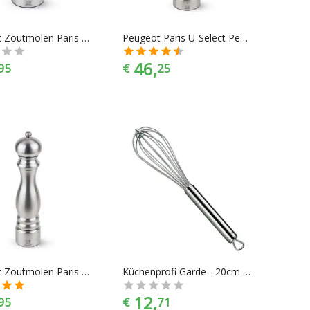
Peugeot Zoutmolen Paris Chef - 18 cm - U-select
Peugeot Paris U-Select Pepermolen - 22 cm - RVS
46,
95
€
25
Peugeot Zoutmolen Paris Chef - 30 cm - U-select
Küchenprofi Garde - 20cm - RVS
12,
95
€
71