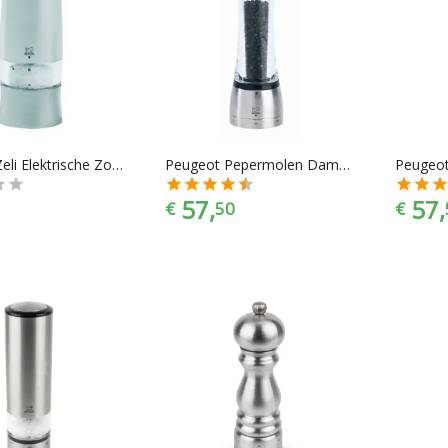
Peugeot Zeli Elektrische Zoutmolen - 14 cm - Geborsteld Chrome
Peugeot Pepermolen Daman - 21 cm - U-select
57,
57,
€
50
€