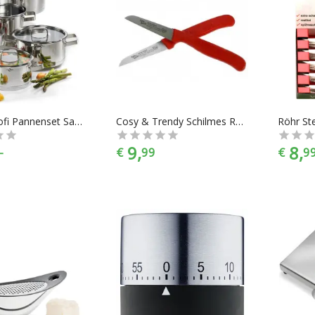
Küchenprofi Pannenset San Remo 4 delig
Cosy & Trendy Schilmes RVS - 2 Stuks
Röhr St
9,
8,
-
€
99
€
9