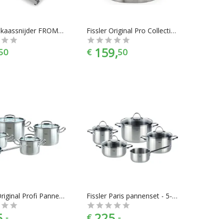
Blomus kaassnijder FROMA rvs
Fissler Original Pro Collection soeppan - Ø 16 cm
159,
50
€
50
Fissler Original Profi Pannenset 5-delig
Fissler Paris pannenset - 5-delig
,
225,
-
€
-