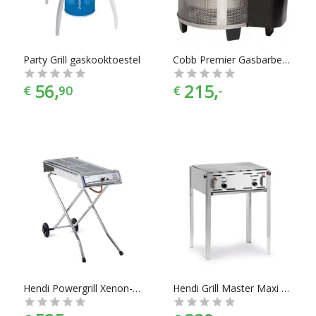
prijscategorieën, voor ieder is er wel wat wils. En met ook
nog eens de juiste merkselectie vind je makkelijk jouw
favoriete merk.
Party Grill gaskooktoestel
Cobb Premier Gasbarbecue - Ø30 cm - Metaal
56,
215,
€
90
€
-
Hendi Powergrill Xenon-Pro
Hendi Grill Master Maxi Gasbarbecue