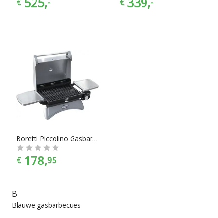
525,
339,
€
-
€
-
Boretti Piccolino Gasbarbecue
178,
€
95
B
Blauwe gasbarbecues