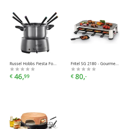
Russel Hobbs Fiesta Fondue Maker - Elektrische Fonduepan - 6 Fonduevorkjes
Fritel SG 2180 - Gourmetstell - 8 Personen
46,
80,
€
99
€
-