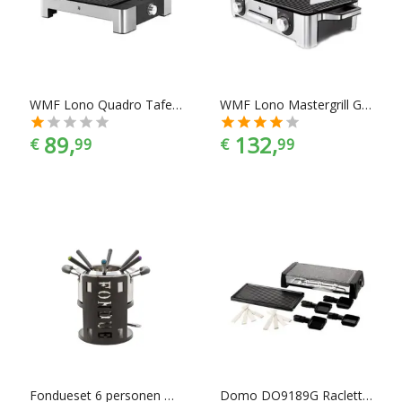
Alles voor funcooking is te vinden in alle prijscategorieën,
voor ieder is er wel wat wils. En met ook nog eens de juiste
merkselectie vind je makkelijk jouw favoriete merk.
WMF Lono Quadro Tafelgrill
WMF Lono Mastergrill Grillplaat
89,
132,
€
99
€
99
Fondueset 6 personen met brander
Domo DO9189G Raclette & Steengrill