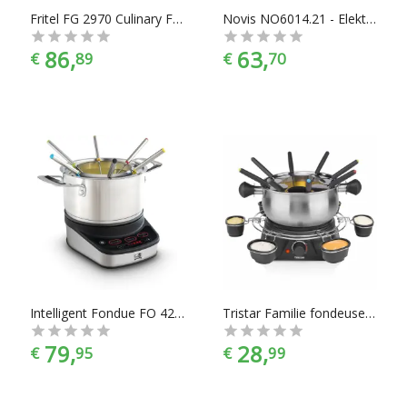
Fritel FG 2970 Culinary Fondue & Grill - Chinese Fonduepan - 6 Fonduevorkjes
Novis NO6014.21 - Elektrische Fonduepan - 6 Fonduevorkjes
86,
63,
€
89
€
70
Intelligent Fondue FO 4290 - Vlees, Chinese, Chocolade, Zwitserse Fondue tot 6 pers
Tristar Familie fondeuset 1400 W 1,3 L roestvrij staal zilverkleurig
79,
28,
€
95
€
99