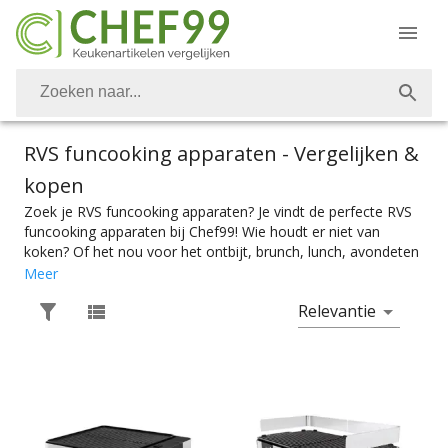
RVS funcooking apparaten
- Vergelijken &
kopen
Zoek je RVS funcooking apparaten? Je vindt de perfecte RVS
funcooking apparaten bij Chef99! Wie houdt er niet van
koken? Of het nou voor het ontbijt, brunch, lunch, avondeten
of dessert is. Vanzelfsprekend is het belangrijk om over de
Meer
juiste keukenapparaten te kunnen beschikken. Ook RVS
Relevantie
funcooking apparaten vind je bij Chef99. Voor de perfecte
samenkook maaltijd heb je natuurlijk het perfecte
gourmetstel, fonduepan, grillplaat, pizzarette of zwitsere
raclette nodig. Kies makkelijk het product met de juiste
specificaties. Of je nou een raclette met steengrill zoekt of
een mini gourmetstel, je vindt makkelijk wat je nodig hebt bij
Chef99. En dat alles onder het mom: “Gemak dient de chef”.