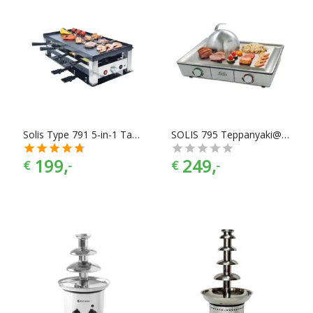
Solis Type 791 5-in-1 Tafelgrill
SOLIS 795 Teppanyaki@Home Gourmet
199,
249,
€
-
€
-