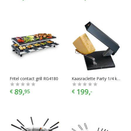
Fritel contact grill RG4180
Kaasraclette Party 1/4 kaasbol 600W 189150
89,
199,
€
95
€
-