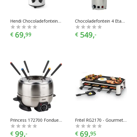
Hendi Chocoladefontein 3 Etages
Chocoladefontein 4 Etages
69,
549,
€
99
€
-
Princess 172700 Fondue Deluxe RVS Funcooking
Fritel RG2170 - Gourmetstel - 8 Personen
99,
69,
€
-
€
95