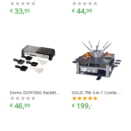
33,
44,
€
95
€
99
Domo DO9190G Raclette & Steengrill
SOLIS 796 3-in-1 Combi Grill, Fondue & Gourmet
46,
199,
€
99
€
-