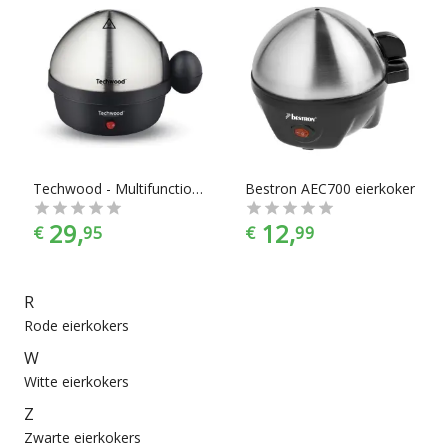
Techwood - Multifunctionele eierkoker - elektrisch - koken - stomen - pocheren
Bestron AEC700 eierkoker
29,
12,
€
95
€
99
R
Rode eierkokers
W
Witte eierkokers
Z
Zwarte eierkokers