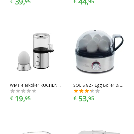
39,
44,
€
95
€
95
WMF eierkoker KÜCHENminis® My Egg Zwart, Zilver (mat)
SOLIS 827 Egg Boiler & More Eierkoker
19,
53,
€
95
€
95