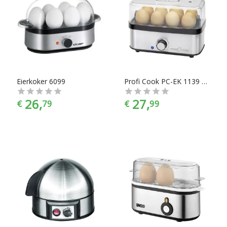
Eierkoker 6099
Profi Cook PC-EK 1139 Eierkoker RVS
26,
27,
€
79
€
99