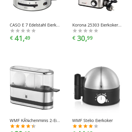
favoriete merk.
CASO E 7 Edelstahl Eierkoker RVS
Korona 25303 Eierkoker RVS, Zwart
41,
30,
€
49
€
99
WMF KÃ¼chenminis 2-Eier-Kocher Eierkoker RVS, Zwart
WMF Stelio Eierkoker