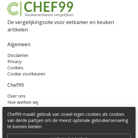
De vergelijkingssite voor eetkamer en keuken
artikelen
Algemeen
Disclaimer
Privacy
Cookies
Cookie voorkeuren
Chef99
Over ons
Hoe werken wij
Contact
Chef99 maakt gebruik van zowel eigen cookies als cookies
Wil je ons volgen?
van derde partijen om de meest optimale gebruikerservaring
te kunnen bieden.