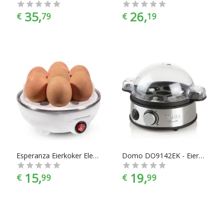
35,
26,
€
79
€
19
Esperanza Eierkoker Electrisch 1-7 Eieren
Domo DO9142EK - Eierkoker
15,
19,
€
99
€
99