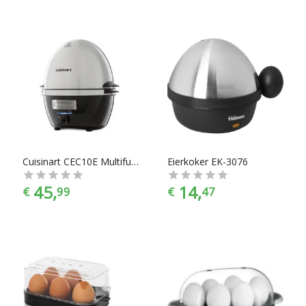
Cuisinart CEC10E Multifunctionele Eierkoker
Eierkoker EK-3076
45,
14,
€
99
€
47