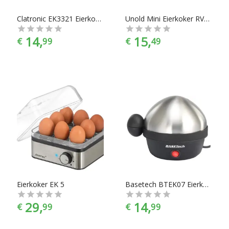
Clatronic EK3321 Eierkoker RVS (geborsteld)
Unold Mini Eierkoker RVS, Zwart
14,
15,
€
99
€
49
Eierkoker EK 5
Basetech BTEK07 Eierkoker RVS, Zwart
29,
14,
€
99
€
99