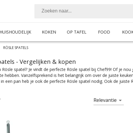
HUISHOUDELIJK
KOKEN
OP TAFEL
FOOD
KOO
RÖSLE SPATELS
patels
- Vergelijken & kopen
 Rösle spatel? Je vindt de perfecte Rösle spatel bij Chef99! Of je no
te hebben. Vanzelfsprekend is het belangrijk om over de juiste keuke
in een pan heb je ook de perfecte Rösle spatel nodig. Ook de juiste R
hebt of een pannenkoekenspatel wilt hebben, je vindt alles wat je nodig
ijk het product met de juiste specificaties. Of je nou een grote baksp
g hebt bij Chef99. Spatels zijn er te vinden in alle prijscategorieën, v
Relevantie
T
e vind je de kleur die het beste bij jouw keukeninrichting past.