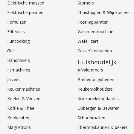
Elektrische messen
Stomers
Elektrische pannen
Thuistappen & Wijnkoelers
Fornuizen
Tosti-apparaten
Friteuses
Vacumeermachine
Funcooking
Wafelijzers
Grill
Waterfilterkannen
Handmixers
Huishoudelijk
IJsmachines
Afvalemmers
Juicers
Barbenodigdheden
Keukenmachines
Keukenrolhouders
Koelen & Vriezen
Kookboekstandaards
Koffie & Thee
Opbergen & Bewaren
Kookplaten
Schoonmaken
Magnetrons
Thermoskannen & bekers