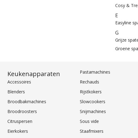
Cosy & Tre
E
Easyline sp
G
Grijze spat
Groene spa
Pastamachines
Keukenapparaten
Accessoires
Rechauds
Blenders
Rijstkokers
Broodbakmachines
Slowcookers
Broodroosters
Snijmachines
Citruspersen
Sous vide
Eierkokers
Staafmixers