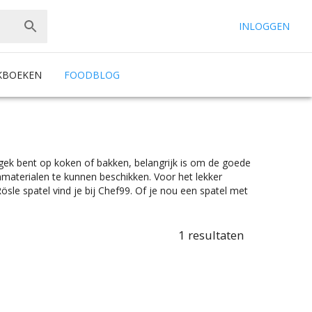
INLOGGEN
KBOEKEN
FOODBLOG
u gek bent op koken of bakken, belangrijk is om de goede
nmaterialen te kunnen beschikken. Voor het lekker
ösle spatel vind je bij Chef99. Of je nou een spatel met
 hebt bij Chef99. Spatels zijn er in alle soorten en maten.
atel zoek of een set gourmetspatels , je vindt makkelijk
oor ieder is er wel wat wils. En met ook nog eens de juiste
1
resultaten