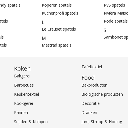
ndy spatels
Koperen spatels
RVS spatels
Küchenprofi spatels
Rivièra Mais
atels
Rode spatels
L
Le Creuset spatels
S
els
Sambonet sp
M
tels
Mastrad spatels
Tafeltextiel
Koken
Bakgerei
Food
Barbecues
Bakproducten
Keukentextiel
Biologische producten
Kookgerei
Decoratie
Pannen
Dranken
Snijden & Knippen
Jam, Stroop & Honing