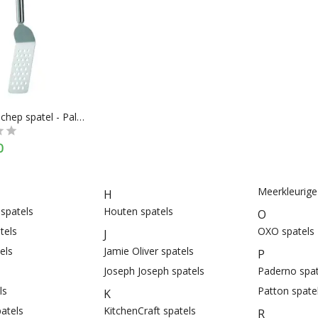
Rösle Opschep spatel - Palette spatel - Geperforeerd - RVS - Zilver
0
Meerkleurige
H
spatels
Houten spatels
O
tels
OXO spatels
J
els
Jamie Oliver spatels
P
Joseph Joseph spatels
Paderno spat
ls
Patton spate
K
atels
KitchenCraft spatels
R