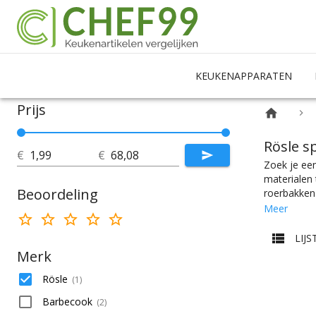
KEUKENAPPARATEN
Prijs
Rösle s
€
€
Zoek je een
materialen 
Beoordeling
roerbakken 
knik nodig 
Meer
Kies makkel
wat je nodi
LIJS
kleurselecti
Merk
Rösle
(
1
)
Barbecook
(
2
)