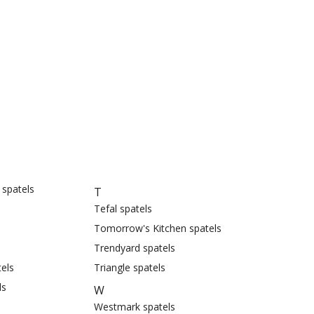
 spatels
T
Tefal spatels
Tomorrow's Kitchen spatels
Trendyard spatels
els
Triangle spatels
ls
W
Westmark spatels