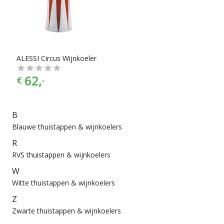
chef”. Thuistappen, wijnkoelers en klimaatkasten zijn er te
vinden in alle prijscategorieën, voor ieder is er wel wat wils.
En met ook nog eens de juiste merkselectie vind je makkelijk
jouw favoriete merk.
ALESSI Circus Wijnkoeler
62,
€
-
B
Blauwe thuistappen & wijnkoelers
R
RVS thuistappen & wijnkoelers
W
Witte thuistappen & wijnkoelers
Z
Zwarte thuistappen & wijnkoelers