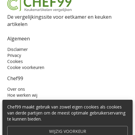
De vergelijkingssite voor eetkamer en keuken
artikelen
Algemeen
Disclaimer
Privacy
Cookies
Cookie voorkeuren
Chef99
Over ons
Hoe werken wij
Contact
Chef99 maakt gebruik van zowel eigen cookies als cookies
Wil je ons volgen?
van derde partijen om de meest optimale gebruikerservaring
te kunnen bieden.
WIJZIG VOORKEUR