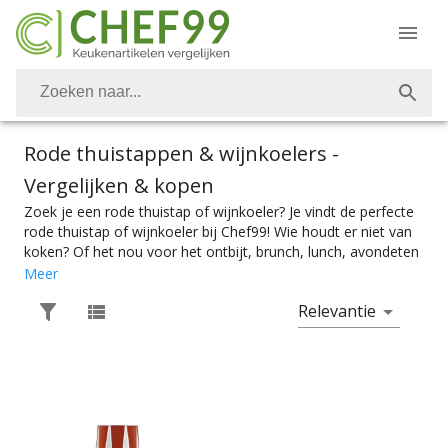
Rode thuistappen & wijnkoelers
-
Vergelijken & kopen
Zoek je een rode thuistap of wijnkoeler? Je vindt de perfecte
rode thuistap of wijnkoeler bij Chef99! Wie houdt er niet van
koken? Of het nou voor het ontbijt, brunch, lunch, avondeten
of dessert is. Vanzelfsprekend is het belangrijk om over de
Meer
juiste keukenapparaten te kunnen beschikken. Ook rode
Relevantie
thuistappen, wijnkoelers en wijnkoelkasten vind je bij Chef99.
Voor het perfect getapte biertje of dat glaasje wijn op precies
de goede temperatuur heb je natuurlijk de perfecte rode
thuistap, wijnkoeler of wijnkoelkast nodig. Kies makkelijk het
product met de juiste specificaties. Of je nou een biertap of
een wijnklimaatkast zoekt, je vindt makkelijk wat je nodig
hebt bij Chef99. En dat alles onder het mom: “Gemak dient de