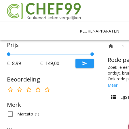
KEUKENAPPARATEN
Prijs
Rode p
€
€
Zoek je een
ontbijt, br
Beoordeling
Ook rode pa
Kies makkel
Meer
een pastama
dient de ch
LIJS
merkselecti
Merk
Marcato
(
1
)