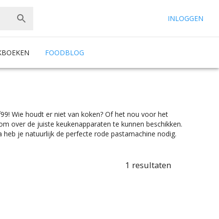
INLOGGEN
KBOEKEN
FOODBLOG
99! Wie houdt er niet van koken? Of het nou voor het
jk om over de juiste keukenapparaten te kunnen beschikken.
 heb je natuurlijk de perfecte rode pastamachine nodig.
ne zoekt waar je spaghetti of tagliatelle mee maakt, of
ig hebt bij Chef99. En dat alles onder het mom: “Gemak
r is er wel wat wils. En met ook nog eens de juiste
1
resultaten