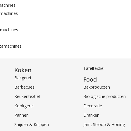
machines
amachines
amachines
tamachines
Tafeltextiel
Koken
Bakgerei
Food
Barbecues
Bakproducten
Keukentextiel
Biologische producten
Kookgerei
Decoratie
Pannen
Dranken
Snijden & Knippen
Jam, Stroop & Honing