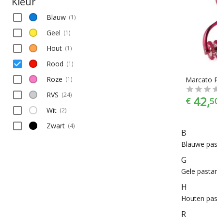
Kleur
Blauw
(
1
)
Geel
(
1
)
Hout
(
1
)
Rood
(
1
)
Roze
(
1
)
Marcato 
RVS
(
24
)
42,
€
5
Wit
(
2
)
Zwart
(
4
)
B
Blauwe pa
G
Gele pasta
H
Houten pa
R