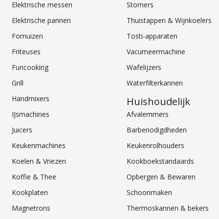
Elektrische messen
Stomers
Elektrische pannen
Thuistappen & Wijnkoelers
Fornuizen
Tosti-apparaten
Friteuses
Vacumeermachine
Funcooking
Wafelijzers
Grill
Waterfilterkannen
Handmixers
Huishoudelijk
IJsmachines
Afvalemmers
Juicers
Barbenodigdheden
Keukenmachines
Keukenrolhouders
Koelen & Vriezen
Kookboekstandaards
Koffie & Thee
Opbergen & Bewaren
Kookplaten
Schoonmaken
Magnetrons
Thermoskannen & bekers