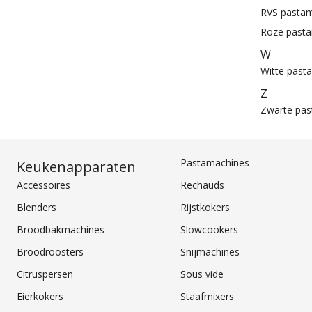
RVS pasta
Roze past
W
Witte past
Z
Zwarte pas
Pastamachines
Keukenapparaten
Accessoires
Rechauds
Blenders
Rijstkokers
Broodbakmachines
Slowcookers
Broodroosters
Snijmachines
Citruspersen
Sous vide
Eierkokers
Staafmixers