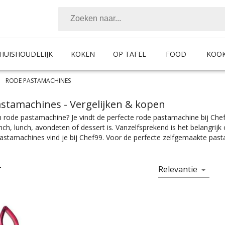
HUISHOUDELIJK
KOKEN
OP TAFEL
FOOD
KOO
RODE PASTAMACHINES
astamachines
- Vergelijken & kopen
 rode pastamachine? Je vindt de perfecte rode pastamachine bij Chef
unch, lunch, avondeten of dessert is. Vanzelfsprekend is het belangri
stamachines vind je bij Chef99. Voor de perfecte zelfgemaakte pasta
ijk het product met de juiste specificaties. Of je nou een pastamachi
chine waar je ravioli mee kunt maken, je vindt makkelijk wat je nod
ef”. Pastamachines zijn er te vinden in alle prijscategorieën, voor iede
Relevantie
T
e vind je makkelijk jouw favoriete merk.