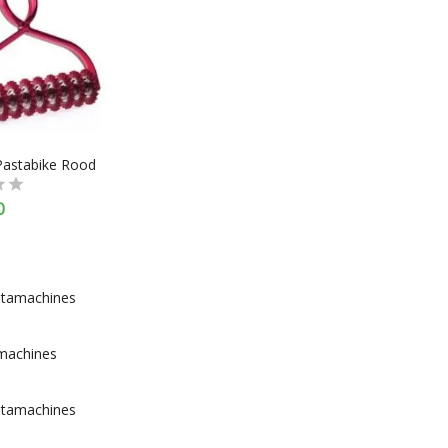
Pastabike Rood
0
stamachines
machines
stamachines