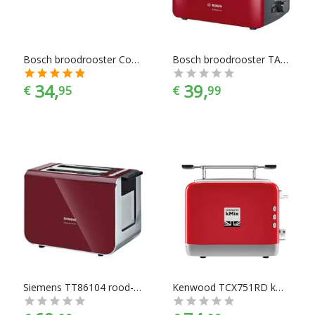
merkselectie vind je makkelijk jouw favoriete merk.
Bosch broodrooster CompactClass TAT3A014
Bosch broodrooster TAT6A114
34,
39,
€
95
€
99
Siemens TT86104 rood-zwart Broodrooster
Kenwood TCX751RD kMix Broodrooster