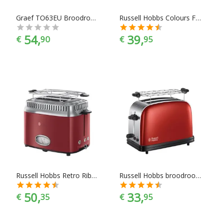
Graef TO63EU Broodrooster
Russell Hobbs Colours Flame Red Long Slot Broodrooster
54,
39,
€
90
€
95
Russell Hobbs Retro Ribbon Red Broodrooster
Russell Hobbs broodrooster 23330-56 COLOURS PLUS
50,
33,
€
35
€
95