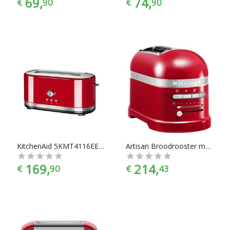
69,
74,
€
90
€
90
KitchenAid 5KMT4116EER Broodrooster
Artisan Broodrooster met 2 sleuven 5KMT2204EER Keizerrood
169,
214,
€
90
€
43