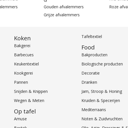
G
valemmers
Gouden afvalemmers
Roze afv
Grijze afvalemmers
Tafeltextiel
Koken
Bakgerei
Food
Barbecues
Bakproducten
Keukentextiel
Biologische producten
Kookgerei
Decoratie
Pannen
Dranken
Snijden & Knippen
Jam, Stroop & Honing
Wegen & Meten
Kruiden & Specerijen
Mediterraans
Op tafel
Amuse
Noten & Zuidvruchten
Bestek
Olie, Azijn, Dressings 