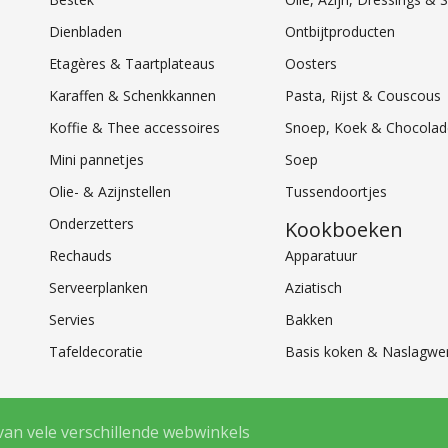
Dienbladen
Ontbijtproducten
Etagères & Taartplateaus
Oosters
Karaffen & Schenkkannen
Pasta, Rijst & Couscous
Koffie & Thee accessoires
Snoep, Koek & Chocolad
Mini pannetjes
Soep
Olie- & Azijnstellen
Tussendoortjes
Onderzetters
Kookboeken
Rechauds
Apparatuur
Serveerplanken
Aziatisch
Servies
Bakken
Tafeldecoratie
Basis koken & Naslagwe
van vele verschillende webwinkels