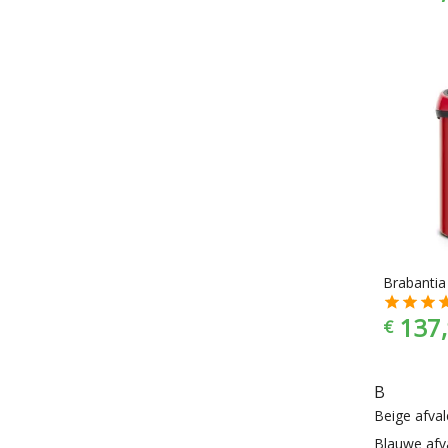
137,
€
B
Beige afv
Blauwe af