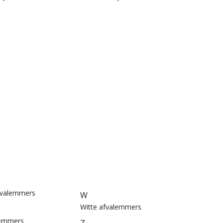
fvalemmers
W
Witte afvalemmers
lemmers