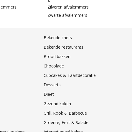
Z
alemmers
Zilveren afvalemmers
Zwarte afvalemmers
Bekende chefs
Bekende restaurants
Brood bakken
Chocolade
Cupcakes & Taartdecoratie
Desserts
Dieet
Gezond koken
Grill, Rook & Barbecue
Groente, Fruit & Salade
& Smaakmakers
Internationaal koken