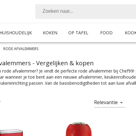
HUISHOUDELIJK
KOKEN
OP TAFEL
FOOD
KOO
RODE AFVALEMMERS
fvalemmers
- Vergelijken & kopen
 rode afvalemmer? Je vindt de perfecte rode afvalemmer bij Chef99!
ar wanneer je toe bent aan een nieuwe afvalemmer, keukenrolhouder
keukeninrichting passen. Van de basisbenodigdheden tot aan luxe afvalb
ukeninrichting, heb je ook heb je ook het perfecte rode afvalemmer n
 zijn er in alle soorten en maten. Kies makkelijk het product met de j
ingsprullenbak nodig hebt, of een inbouwprullenbak, touch prullenbak 
Relevantie
T
ef99. Afvalemmers zijn er te vinden in alle prijscategorieën, voor iede
e vind je makkelijk jouw favoriete merk.