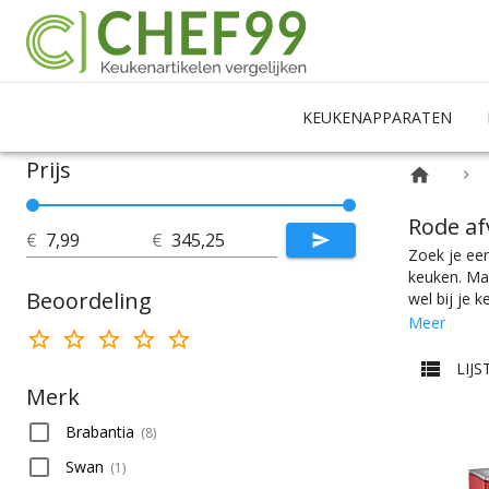
KEUKENAPPARATEN
Prijs
Rode a
€
€
Zoek je een
keuken. Ma
Beoordeling
wel bij je 
perfecte ke
Meer
Afvalemmers
afvalscheid
LIJS
hebt bij Ch
Merk
merkselecti
Brabantia
(
8
)
Swan
(
1
)