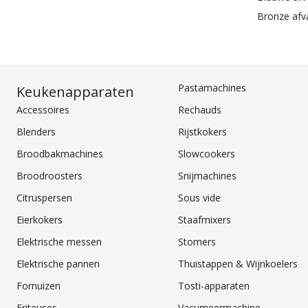
Bronze af
Pastamachines
Keukenapparaten
Accessoires
Rechauds
Blenders
Rijstkokers
Broodbakmachines
Slowcookers
Broodroosters
Snijmachines
Citruspersen
Sous vide
Eierkokers
Staafmixers
Elektrische messen
Stomers
Elektrische pannen
Thuistappen & Wijnkoelers
Fornuizen
Tosti-apparaten
Friteuses
Vacumeermachine