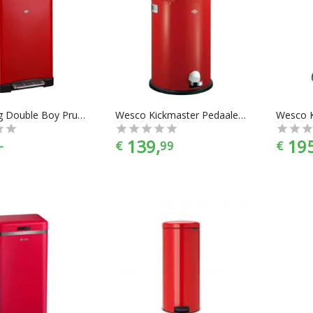
Wesco Big Double Boy Prullenbak - 2x18 l - Rood
Wesco Kickmaster Pedaalemmer - 33 l - Rood
139,
195
-
€
99
€