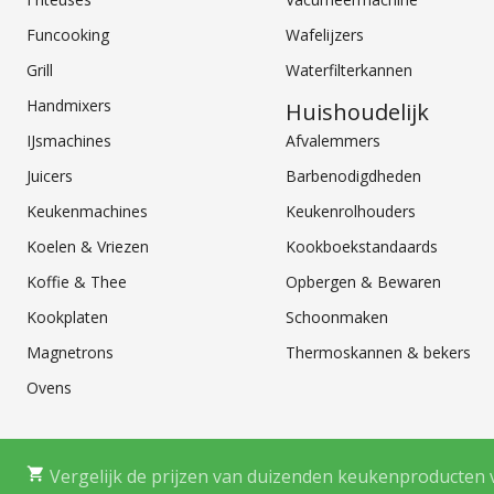
Funcooking
Wafelijzers
Grill
Waterfilterkannen
Handmixers
Huishoudelijk
IJsmachines
Afvalemmers
Juicers
Barbenodigdheden
Keukenmachines
Keukenrolhouders
Koelen & Vriezen
Kookboekstandaards
Koffie & Thee
Opbergen & Bewaren
Kookplaten
Schoonmaken
Magnetrons
Thermoskannen & bekers
Ovens
Vergelijk de prijzen van duizenden keukenproducten 