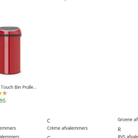
Brabantia Touch Bin Prullenbak - 60 l - Passion Red
95
Groene a
C
alemmers
Crème afvalemmers
R
valemmers
RVS afva