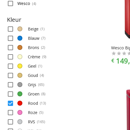
Wesco
(
4
)
Kleur
Beige
(
1
)
Blauw
(
7
)
Brons
(
2
)
Crème
(
9
)
149,
€
Geel
(
1
)
Goud
(
4
)
Grijs
(
65
)
Groen
(
8
)
Rood
(
13
)
Roze
(
5
)
RVS
(
165
)