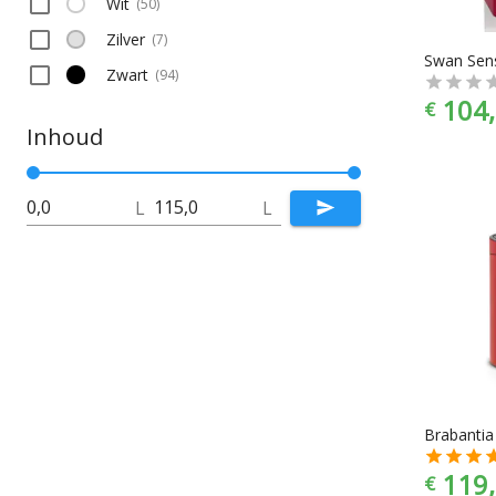
Wit
(
50
)
Zilver
(
7
)
Zwart
(
94
)
104,
€
Inhoud
L
L
119,
€