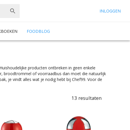
INLOGGEN
KBOEKEN
FOODBLOG
 Huishoudelijke producten ontbreken in geen enkele
, broodtrommel of voorraadbus dan moet die natuurlijk
ak, je vindt alles wat je nodig hebt bij Chef99. Voor de
odig. De mooiste rode afvalbakken vind je bij Chef99.
uiste specificaties. Of je nou een
of een swing prullenbak, je vindt makkelijk wat je nodig
13
resultaten
r is er wel wat wils. En met ook nog eens de juiste