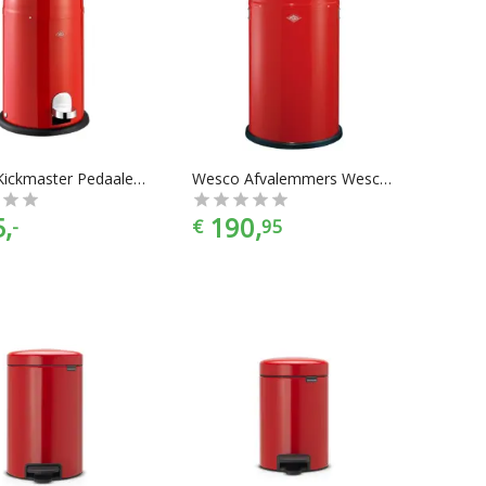
Wesco Kickmaster Pedaalemmer - 33 l - Rood
Wesco Afvalemmers Wesco Push Two Rood, 50 ltr (2x25 ltr)
,
190,
-
€
95