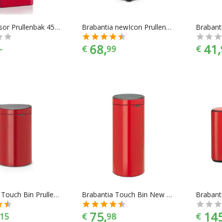
Swan Sensor Prullenbak 45 L Rood
Brabantia newIcon Prullenbak - 30 l - Passion Red
68,
41,
-
€
99
€
Brabantia Touch Bin Prullenbak - 40 l - Passion Red
Brabantia Touch Bin New Prullenbak - 30 l - Passion Red
75,
145
15
€
98
€