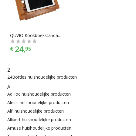
vinden in alle prijscategorieën, voor ieder is er wel wat wils.
En met ook nog eens de juiste kleurselectie vind je de kleur
die het beste bij jouw keukeninrichting past.
QUVIO Kookboekstandaard in 3 standen verstelbaar - Hout
24,
€
95
2
24Bottles huishoudelijke producten
A
AdHoc huishoudelijke producten
Alessi huishoudelijke producten
Alfi huishoudelijke producten
Allibert huishoudelijke producten
Amuse huishoudelijke producten