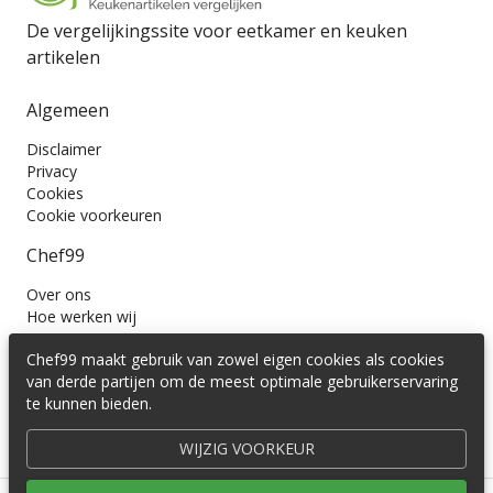
De vergelijkingssite voor eetkamer en keuken
artikelen
Algemeen
Disclaimer
Privacy
Cookies
Cookie voorkeuren
Chef99
Over ons
Hoe werken wij
Contact
Chef99 maakt gebruik van zowel eigen cookies als cookies
Wil je ons volgen?
van derde partijen om de meest optimale gebruikerservaring
te kunnen bieden.
WIJZIG VOORKEUR