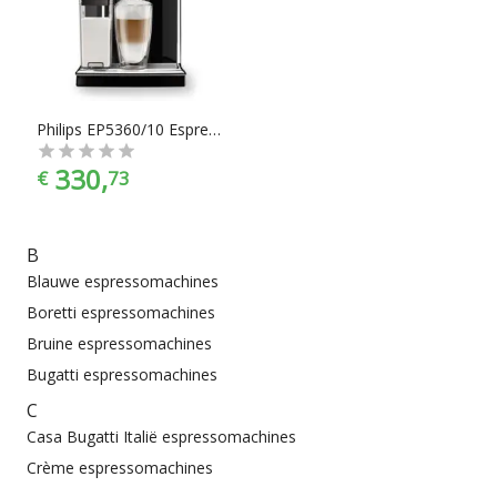
chef”. Espressomachines zijn er te vinden in alle
prijscategorieën, voor ieder is er wel wat wils. En met ook
nog eens de juiste kleurselectie vind je de kleur die het beste
bij jouw keukeninrichting past.
Philips EP5360/10 Espressomachine
330,
€
73
B
Blauwe espressomachines
Boretti espressomachines
Bruine espressomachines
Bugatti espressomachines
C
Casa Bugatti Italië espressomachines
Crème espressomachines