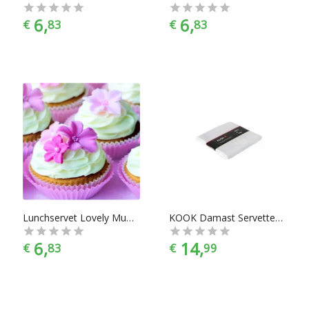
6,
6,
€
83
€
83
Lunchservet Lovely Muffin
KOOK Damast Servetten, per 4
6,
14,
€
83
€
99