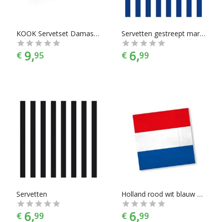
KOOK Servetset Damast Taupe 4 stuks
Servetten gestreept marineblauw/wit 3-laags 20 stuks
9,
6,
€
95
€
99
Servetten
Holland rood wit blauw servetten 20 stuks - Holland/ Koningsdag thema versiering
6,
6,
€
99
€
99