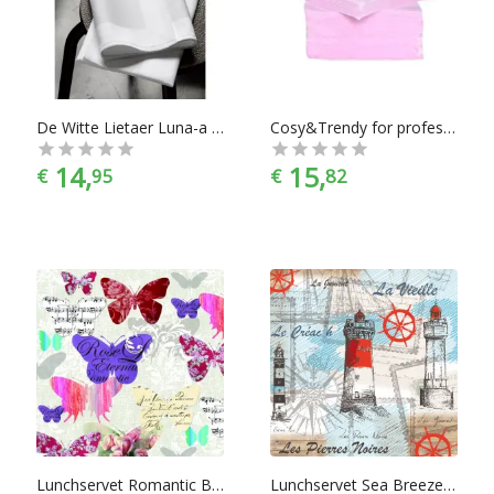
Trendy, De Witte Lietaer, Dutch Decor, KOOK, PAW en nog
veel meer vind je altijd het product dat bij jou past. En met
ook nog eens de juiste kleurselectie vind je de kleur die het
beste bij jouw keukeninrichting past. Of dat nou beige, blauw,
geel, grijs, rood, roze, wit of zwart is.
De Witte Lietaer Luna-a Servet 51 x 51 cm, per 4 - damast/wit
Cosy&Trendy for professionals Servet - 25 cm - Papier - Roze - set-40
14,
15,
€
95
€
82
Lunchservet Romantic Butterflies
Lunchservet Sea Breeze pakje 20 stuks