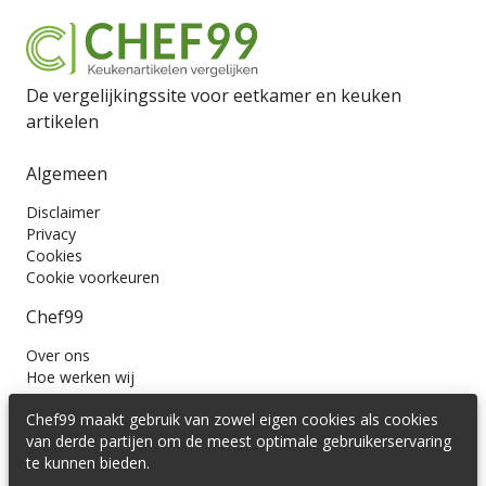
De vergelijkingssite voor eetkamer en keuken
artikelen
Algemeen
Disclaimer
Privacy
Cookies
Cookie voorkeuren
Chef99
Over ons
Hoe werken wij
Contact
Chef99 maakt gebruik van zowel eigen cookies als cookies
Wil je ons volgen?
van derde partijen om de meest optimale gebruikerservaring
te kunnen bieden.