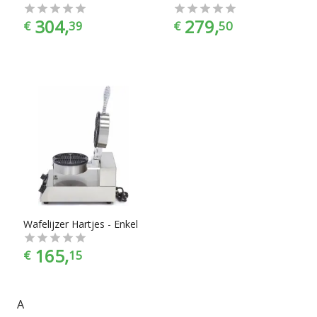
304,
279,
€
39
€
50
Wafelijzer Hartjes - Enkel
165,
€
15
A