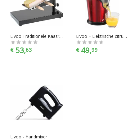
slowcookers, pastamachines, tosti-apparaten, eenvoudige
fluitketels en elektrische waterkokers. En dat alles onder het
mom: “Gemak dient de chef”. Keukenapparaten zijn er te
vinden in alle prijscategorieën, of je nou 20 euro uit wil geven
of 520 euro, voor ieder is er wel wat wils. En met ook nog
eens de juiste kleurselectie vind je de kleur die het beste bij
Livoo Traditionele Kaasraclette DOC159
Livoo – Elektrische citrusjuicer - rvs - rood
jouw keukeninrichting past.
53,
49,
€
63
€
99
Livoo - Handmixer