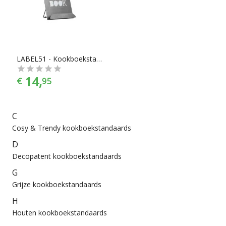
een houten kookboekstandaard nodig hebt, of een stalen
kookboekstandaard, je vindt makkelijk wat je nodig hebt bij
Chef99. Kookboekstandaarden zijn er te vinden in alle
prijscategorieën, voor ieder is er wel wat wils. En met ook
nog eens de juiste kleurselectie vind je de kleur die het beste
bij jouw keukeninrichting past.
LABEL51 - Kookboekstandaard - Antiek Grijs
14,
€
95
C
Cosy & Trendy kookboekstandaards
D
Decopatent kookboekstandaards
G
Grijze kookboekstandaards
H
Houten kookboekstandaards