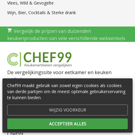
Vlees, Wild & Gevogelte
Wijn, Bier, Cocktails & Sterke drank
Vergelijk de prijzen van duizenden
keukenproducten van vele verschillende webwinkels
De vergelijkingssite voor eetkamer en keuken
artikelen
Chef99 maakt gebruik van zowel eigen cookies als cookies
van derde partijen om de meest optimale gebruikerservaring
Algemeen
te kunnen bieden.
Disclaimer
WIJZIG VOORKEUR
Privacy
Cookies
Cookie voorkeuren
ACCEPTEER ALLES
Chef99