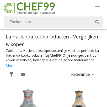
La Hacienda kookproducten
- Vergelijken
& kopen
Zoek je La Hacienda kookproducten? Je vindt de perfecte La
Hacienda kookproducten bij Chef99! Of je nou gek bent op
koken of bakken, belangrijk is om de goede materialen te
hebben. De juiste bakvorm voor je taart of cake, of het nou
Meer
een cupcakevorm, springvorm, tulbandvorm of vlaaivorm is.
Relevantie
Bakvormen zijn er in alle soorten en maten, net als
allerhande bakgerei. Van deegrollers, mengkommen en
ramekins, tot spatels, bakwasten en ovenschalen. Ook voor
al je kookkunsten heb je natuurlijk de beste attributen nodig.
Een goede braadpan voor stoofvlees, een grillpan voor vis,
vlees of groente, en natuurlijk een goede flensjespan voor de
beste flensjes. Voor al het basis koken heb je natuurlijk een