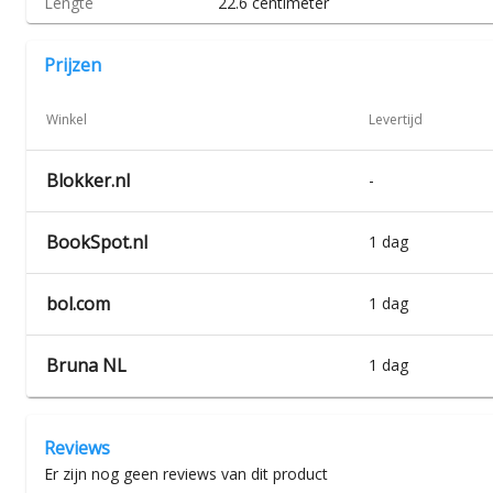
Lengte
22.6 centimeter
Prijzen
Winkel
Levertijd
Blokker.nl
-
BookSpot.nl
1 dag
bol.com
1 dag
Bruna NL
1 dag
Reviews
Er zijn nog geen reviews van dit product