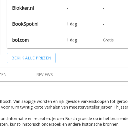
Blokker.nl
-
-
BookSpot.nl
1 dag
-
bol.com
1 dag
Gratis
BEKIJK ALLE PRIJZEN
ZEN
REVIEWS
Bosch. Van sappige worsten en rijk gevulde varkenskoppen tot geroos
oor ruim twintig korte verhalen van meesterverteller Jeroen Thijsse
ergrondinformatie en recepten. Jeroen Bosch groeide op in het bruise
ndsten, kunst- historisch onderzoek en andere historische bronnen.