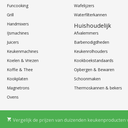
Funcooking
Wafelijzers
Grill
Waterfilterkannen
Handmixers
Huishoudelijk
IJsmachines
Afvalemmers
Juicers
Barbenodigdheden
Keukenmachines
Keukenrolhouders
Koelen & Vriezen
Kookboekstandaards
Koffie & Thee
Opbergen & Bewaren
Kookplaten
Schoonmaken
Magnetrons
Thermoskannen & bekers
Ovens
Vergelijk de prijzen van duizenden keukenproducten 