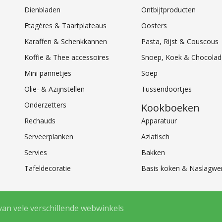
Dienbladen
Ontbijtproducten
Etagères & Taartplateaus
Oosters
Karaffen & Schenkkannen
Pasta, Rijst & Couscous
Koffie & Thee accessoires
Snoep, Koek & Chocolad
Mini pannetjes
Soep
Olie- & Azijnstellen
Tussendoortjes
Onderzetters
Kookboeken
Rechauds
Apparatuur
Serveerplanken
Aziatisch
Servies
Bakken
Tafeldecoratie
Basis koken & Naslagwe
van vele verschillende webwinkels