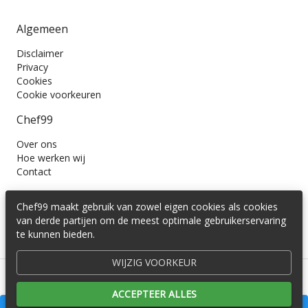
Algemeen
Disclaimer
Privacy
Cookies
Cookie voorkeuren
Chef99
Over ons
Hoe werken wij
Contact
Wil je ons volgen?
Chef99 maakt gebruik van zowel eigen cookies als cookies
van derde partijen om de meest optimale gebruikerservaring
te kunnen bieden.
WIJZIG VOORKEUR
© 2016 -
2026
Cedira B.V.
ACCEPTEER ALLES
GOEDKOOPST BIJ
COOKINGLIFE.NL
€ 9,50