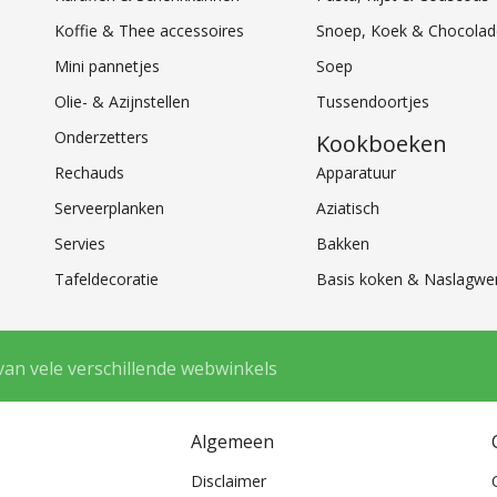
Koffie & Thee accessoires
Snoep, Koek & Chocolad
Mini pannetjes
Soep
Olie- & Azijnstellen
Tussendoortjes
Onderzetters
Kookboeken
Rechauds
Apparatuur
Serveerplanken
Aziatisch
Servies
Bakken
Tafeldecoratie
Basis koken & Naslagwe
van vele verschillende webwinkels
Algemeen
Disclaimer