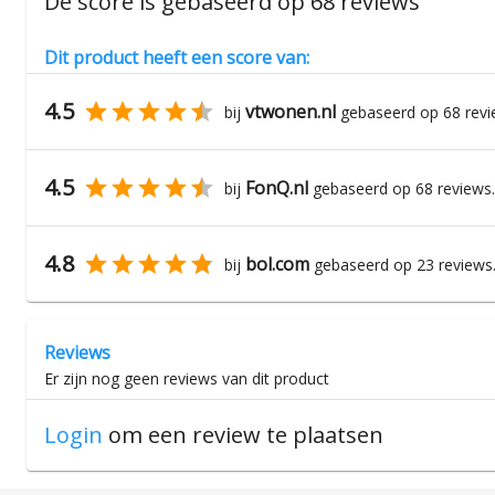
De score is gebaseerd op
68
reviews
Dit product heeft een score van:
4.5
vtwonen.nl
bij
gebaseerd op
68
revi
4.5
FonQ.nl
bij
gebaseerd op
68
reviews.
4.8
bol.com
bij
gebaseerd op
23
reviews
Reviews
Er zijn nog geen reviews van dit product
Login
om een review te plaatsen