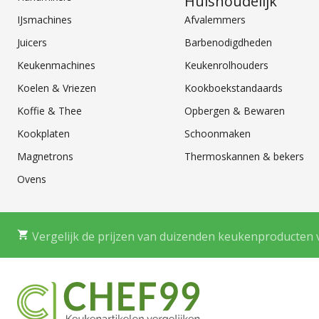
Huishoudelijk
IJsmachines
Afvalemmers
Juicers
Barbenodigdheden
Keukenmachines
Keukenrolhouders
Koelen & Vriezen
Kookboekstandaards
Koffie & Thee
Opbergen & Bewaren
Kookplaten
Schoonmaken
Magnetrons
Thermoskannen & bekers
Ovens
Vergelijk de prijzen van duizenden keukenproducten 