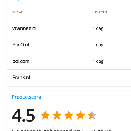
Winkel
Levertijd
vtwonen.nl
1 dag
FonQ.nl
1 dag
bol.com
1 dag
Frank.nl
-
Productscore
4.5