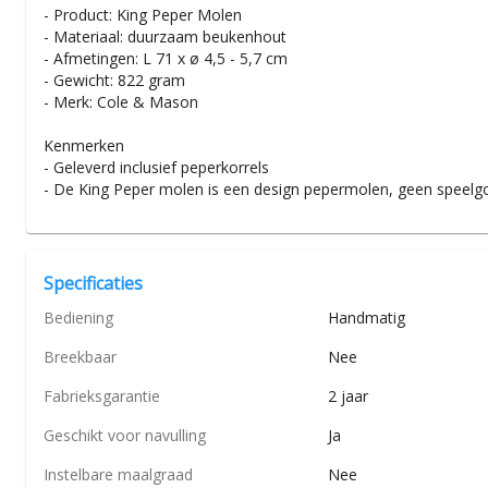
- Product: King Peper Molen
- Materiaal: duurzaam beukenhout
- Afmetingen: L 71 x ø 4,5 - 5,7 cm
- Gewicht: 822 gram
- Merk: Cole & Mason
Kenmerken
- Geleverd inclusief peperkorrels
- De King Peper molen is een design pepermolen, geen speelg
Specificaties
Bediening
Handmatig
Breekbaar
Nee
Fabrieksgarantie
2 jaar
Geschikt voor navulling
Ja
Instelbare maalgraad
Nee