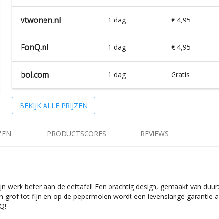
vtwonen.nl
1 dag
€ 4,95
FonQ.nl
1 dag
€ 4,95
bol.com
1 dag
Gratis
BEKIJK ALLE PRIJZEN
ZEN
PRODUCTSCORES
REVIEWS
ijn werk beter aan de eettafel! Een prachtig design, gemaakt van d
n grof tot fijn en op de pepermolen wordt een levenslange garantie 
Q!