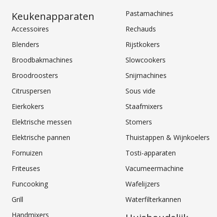
Pastamachines
Keukenapparaten
Accessoires
Rechauds
Blenders
Rijstkokers
Broodbakmachines
Slowcookers
Broodroosters
Snijmachines
Citruspersen
Sous vide
Eierkokers
Staafmixers
Elektrische messen
Stomers
Elektrische pannen
Thuistappen & Wijnkoelers
Fornuizen
Tosti-apparaten
Friteuses
Vacumeermachine
Funcooking
Wafelijzers
Grill
Waterfilterkannen
Handmixers