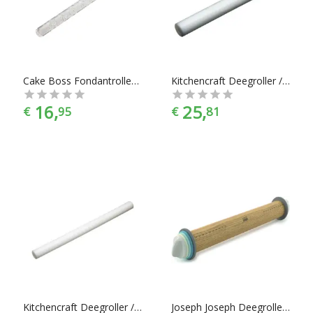
ieder is er wel wat wils. Ook aan merken is er geen gebrek.
Met merken als KitchenCraft, Joseph Joseph, Judge, Cake
Boss, Wilton en nog veel meer vind je altijd het product dat
bij jou past. En met ook nog eens de juiste kleurselectie vind
je de kleur die het beste bij jouw keukeninrichting past. Of dat
nou blauw, bruin, grijs, RVS, wit of zwart is.
Cake Boss Fondantroller Flower & Dots
Kitchencraft Deegroller / Fondantroller 32cm
16,
25,
€
95
€
81
Kitchencraft Deegroller / Fondantroller 49cm
Joseph Joseph Deegroller - Assorti - Verstelbaar