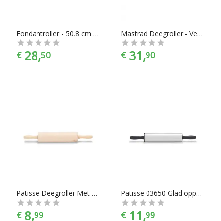
Fondantroller - 50,8 cm - Wilton
Mastrad Deegroller - Verstelbaar - 41 cm - Inclusief 4 ringen - Rood
28,
31,
€
50
€
90
Patisse Deegroller Met Kogellagers Hout
Patisse 03650 Glad oppervlak 250mm deegroller
8,
11,
€
99
€
99