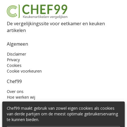
De vergelijkingssite voor eetkamer en keuken
artikelen
Algemeen
Disclaimer
Privacy
Cookies
Cookie voorkeuren
Chef99
Over ons
Hoe werken wij
Contact
Chef99 maakt gebruik van zowel eigen cookies als cookies
Wil je ons volgen?
van derde partijen om de meest optimale gebruikerservaring
te kunnen bieden.