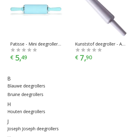
Patisse - Mini deegroller blauw - 11cm
Kunststof deegroller - Antikleef - Rolstok - Kleiroller - Wit
5,
7,
€
49
€
90
B
Blauwe deegrollers
Bruine deegrollers
H
Houten deegrollers
J
Joseph Joseph deegrollers