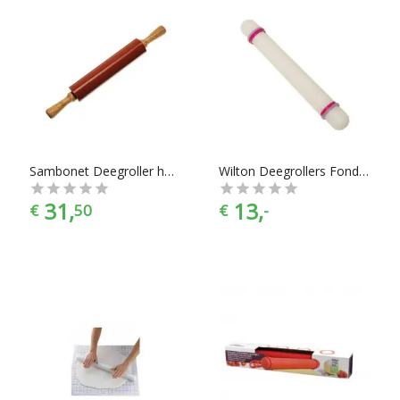
Sambonet Deegroller hout met siliconen -
Wilton Deegrollers Fondantroller 22.8cm
31,
13,
€
50
€
-