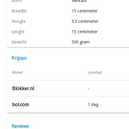
Vorm
Vierkant
Breedte
15 centimeter
Hoogte
5.3 centimeter
Lengte
15 centimeter
Gewicht
500 gram
Prijzen
Winkel
Levertijd
Blokker.nl
-
bol.com
1 dag
Reviews