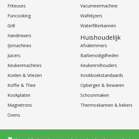
Friteuses
Vacumeermachine
Funcooking
Wafelijzers
Grill
Waterfilterkannen
Handmixers
Huishoudelijk
IJsmachines
Afvalemmers
Juicers
Barbenodigdheden
Keukenmachines
Keukenrolhouders
Koelen & Vriezen
Kookboekstandaards
Koffie & Thee
Opbergen & Bewaren
Kookplaten
Schoonmaken
Magnetrons
Thermoskannen & bekers
Ovens