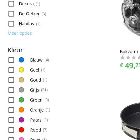
Decora
(
1
)
Dr. Oetker
(
3
)
Habitas
(
1
)
Meer opties
Kleur
Blauw
(
4
)
49,
€
7
Geel
(
1
)
Goud
(
1
)
Grijs
(
21
)
Groen
(
3
)
Oranje
(
1
)
Paars
(
1
)
Rood
(
7
)
Roze
(
1
)