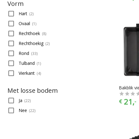
Vorm
Hart
(
2
)
Ovaal
(
1
)
Rechthoek
(
8
)
Rechthoekig
(
2
)
Rond
(
33
)
Tulband
(
1
)
Vierkant
(
4
)
Bakblik v
Met losse bodem
21,
Ja
€
-
(
22
)
Nee
(
22
)