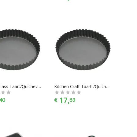
MasterClass Taart/Quichevorm met losse bodem - 18cm
Kitchen Craft Taart-/Quichevorm - 20 cm
17,
40
€
89