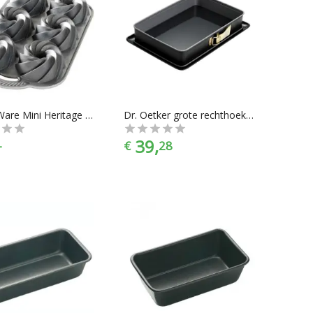
Nordic Ware Mini Heritage bakvorm
Dr. Oetker grote rechthoekige springvorm met emaille bodem Kreativ - 38 x 25 cm
39,
-
€
28