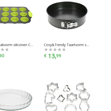
Muffin bakvorm siliconen Cosy&Trendy
Cosy&Trendy Taartvorm springvorm Ø 28 cm (Anti aanbak)
13,
90
€
99