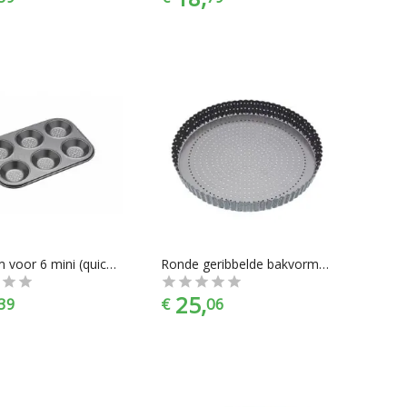
Bakvorm voor 6 mini (quiche) vormen Geperforeerd, 24 cm x 16 cm - Masterclass
Ronde geribbelde bakvorm Geperforeerd met losse bodem, 30 cm - Masterclass
25,
39
€
06