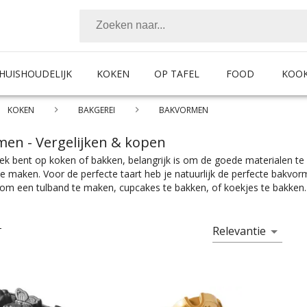
HUISHOUDELIJK
KOKEN
OP TAFEL
FOOD
KOO
KOKEN
BAKGEREI
BAKVORMEN
men
- Vergelijken & kopen
ek bent op koken of bakken, belangrijk is om de goede materialen te 
e maken. Voor de perfecte taart heb je natuurlijk de perfecte bakvorm
om een tulband te maken, cupcakes te bakken, of koekjes te bakken. 
et product met de juiste specificaties. Of je nou een siliconen bakvo
bt bij Chef99. Bakvormen zijn er te vinden in alle prijscategorieën, vo
 merken als Cosy & Trendy, Dr. Oetker, Patisse, Kaiser, Patisse, Wilt
Relevantie
T
 bij jou past. En met ook nog eens de juiste kleurselectie vind je de kl
oranje, paars, rood, roze, RVS, wit of zwart is.