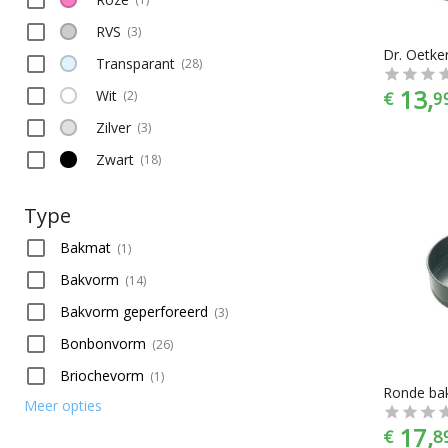
RVS
(
3
)
Transparant
(
28
)
13,
Wit
€
9
(
2
)
Zilver
(
3
)
Zwart
(
18
)
Type
Bakmat
(
1
)
Bakvorm
(
14
)
Bakvorm geperforeerd
(
3
)
Bonbonvorm
(
26
)
Briochevorm
(
1
)
Meer opties
17,
€
8