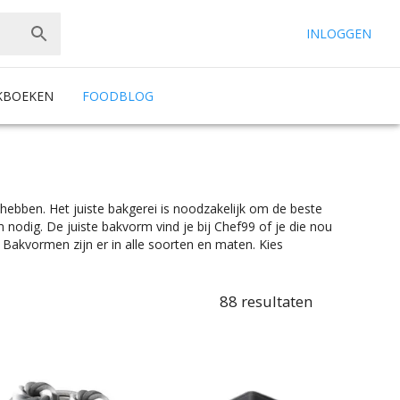
INLOGGEN
KBOEKEN
FOODBLOG
hebben. Het juiste bakgerei is noodzakelijk om de beste
 nodig. De juiste bakvorm vind je bij Chef99 of je die nou
Bakvormen zijn er in alle soorten en maten. Kies
rm zoekt, een springvorm of bakmat, je vindt makkelijk wat
or ieder is er wel wat wils. Ook aan merken is er geen
on, Nordic Ware en nog veel meer vind je altijd het
88
resultaten
eur die het beste bij jouw keukeninrichting past. Of dat