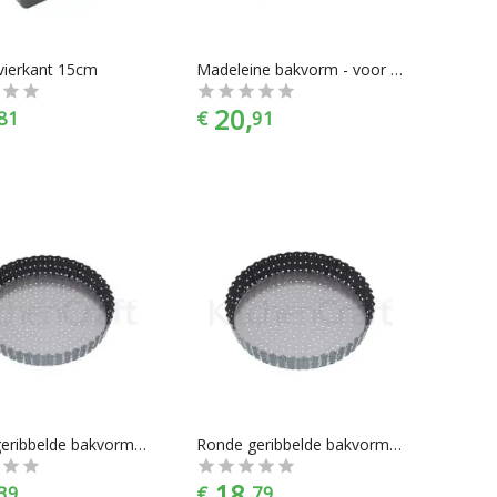
 vierkant 15cm
Madeleine bakvorm - voor 12 stuks - Masterclass
20,
81
€
91
Ronde geribbelde bakvorm Geperforeerd met losse bodem, 20 cm - Masterclass
Ronde geribbelde bakvorm Geperforeerd met losse bodem, 23 cm - Masterclass
18,
39
€
79