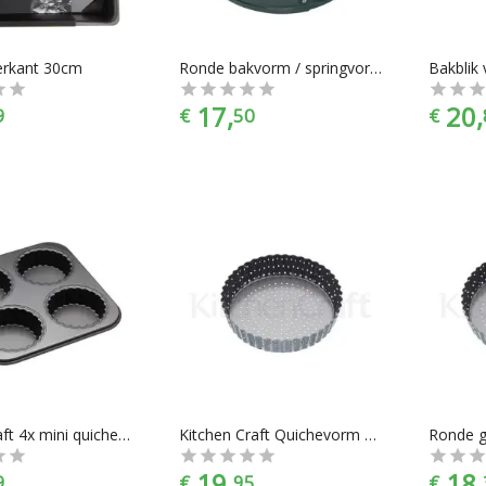
ierkant 30cm
Ronde bakvorm / springvorm, 15 cm - Masterclass
Bakblik
17,
20,
9
€
50
€
Kitchencraft 4x mini quichevorm MC
Kitchen Craft Quichevorm 18 cm rond - Crusty bake
19,
18,
9
€
95
€