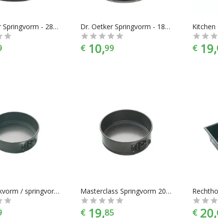
Dr. Oetker Springvorm - 28 cm
Dr. Oetker Springvorm - 18 cm
10,
19,
9
€
99
€
Ronde bakvorm / springvorm, 23 cm - Masterclass
Masterclass Springvorm 20cm
19,
20,
9
€
85
€