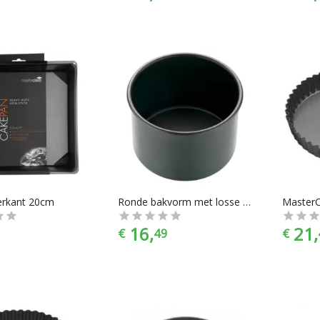
ierkant 20cm
Ronde bakvorm met losse bodem extra diep, 10cm - Masterclass
16,
21,
€
49
€