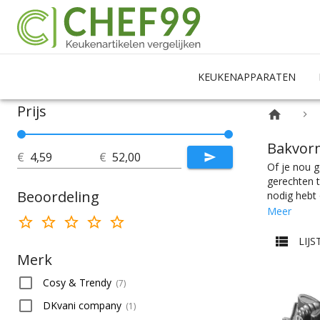
KEUKENAPPARATEN
Prijs
Bakvor
€
€
Of je nou g
gerechten t
Beoordeling
nodig hebt 
makkelijk h
Meer
je nodig he
gebrek. Met
LIJS
product dat
Merk
nou blauw, 
Cosy & Trendy
(
7
)
DKvani company
(
1
)