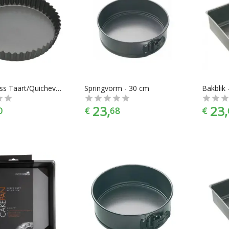
Masterclass Taart/Quichevorm - 30cm
Springvorm - 30 cm
Bakblik 
23,
23,
0
€
68
€