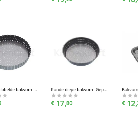
Ronde geribbelde bakvorm Geperforeerd met losse bodem, 25 cm - Masterclass
Ronde diepe bakvorm Geperforeerd, 23 cm - Masterclass
17,
12,
9
€
80
€