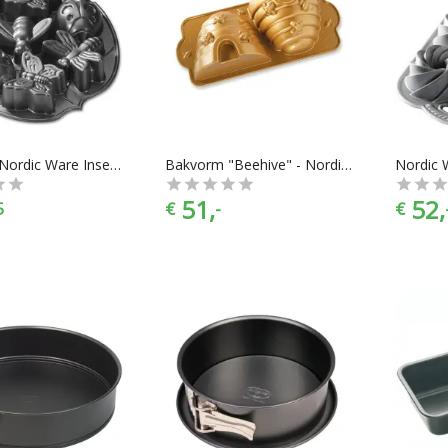
Bakvorm Nordic Ware Insecten
Bakvorm "Beehive" - Nordic Ware
51,
52,
5
€
-
€