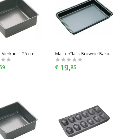
- Vierkant - 25 cm
MasterClass Brownie Bakblik 25x18cm Non-stick
19,
69
€
85