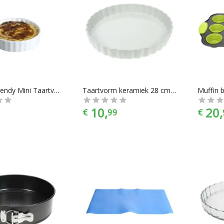
Cosy & Trendy Mini Taartvorm Ø 12 cm - 4 Stuks
Taartvorm keramiek 28 cm Cosy&Trendy
10,
20,
€
99
€