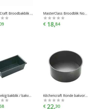
Kitchen Craft Broodbakblik - 28 cm
MasterClass Broodblik Non-Stick 23cm
18,
09
€
84
Rechthoekig bakblik / bakvorm 21cm
Kitchencraft Ronde bakvorm diep 20cm MC
22,
68
€
30