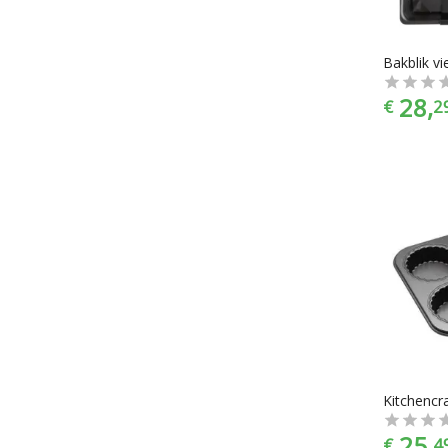
Bakblik v
28,
€
2
25,
€
4