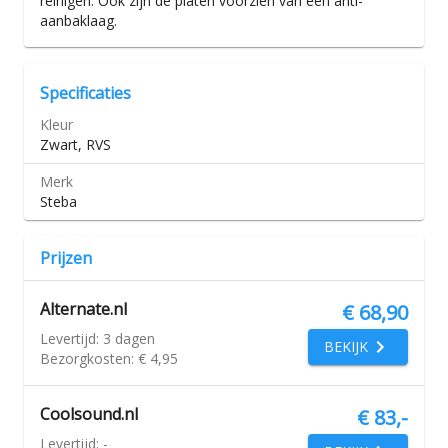
reinigen. Ook zijn de platen voorzien van een anti-
aanbaklaag.
Specificaties
Kleur
Zwart, RVS
Merk
Steba
Prijzen
Alternate.nl
€ 68,90
Levertijd:
3 dagen
BEKIJK
Bezorgkosten:
€ 4,95
Coolsound.nl
€ 83,-
Levertijd:
-