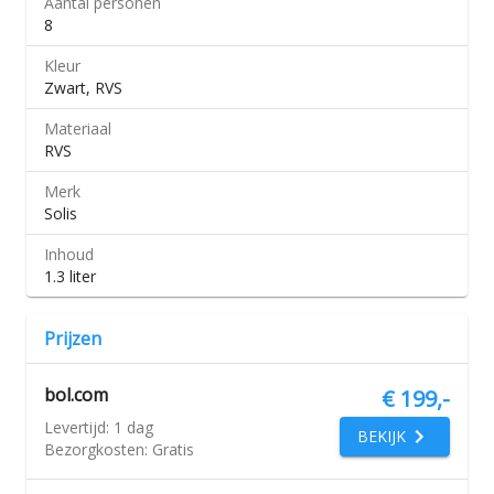
Aantal personen
8
Kleur
Zwart, RVS
Materiaal
RVS
Merk
Solis
Inhoud
1.3 liter
Prijzen
bol.com
€ 199,-
Levertijd:
1 dag
BEKIJK
Bezorgkosten:
Gratis