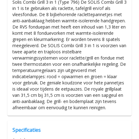
Solis Combi Grill 3 in 1 (Type 796) De SOLIS Combi Grill 3
in 1 is te gebruiken als raclette, tafelgrill en/of als
vleesfondue. De 8 bijbehorende raclettepannetjes met
anti-aanbaklaag hebben warmte-isolerende handgrepen.
De RVS fonduepan met heeft een inhoud van 1,3 liter en
komt met 8 fonduevorken met warmte-isolerende
grepen en kleurmarkering. Er worden tevens 8 spatels
meegeleverd. De SOLIS Combi Grill 3 in 1 is voorzien van
twee aparte en traploos instelbare
verwarmingssystemen voor raclette/grill en fondue met
twee thermostaten voor een onafhankelijke regeling. De
temperatuurregelaars zijn uitgevoerd met
indicatielampjes: rood = opwarmen en groen = klaar
voor gebruik. De geniale koudzone voor hete pannetjes
is ideaal voor tijdens de eetpauzes. De royale grillplaat
van 31,5 cm bij 31,5 cm is voorzien van een sapgeul en
anti-aanbaklaag. De grill- en bodemplaat zijn tevens
afneembaar om eenvoudig te kunnen reinigen.
Specificaties