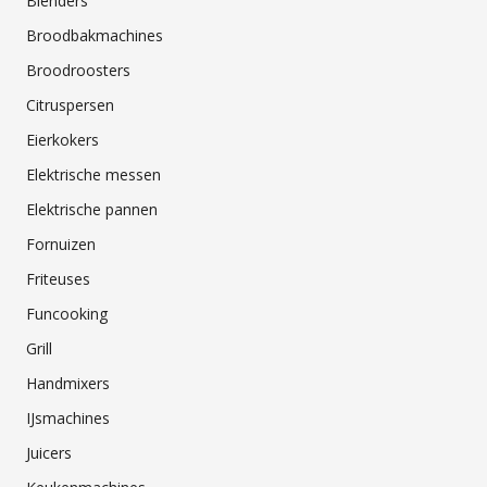
Blenders
Broodbakmachines
Broodroosters
Citruspersen
Eierkokers
Elektrische messen
Elektrische pannen
Fornuizen
Friteuses
Funcooking
Grill
Handmixers
IJsmachines
Juicers