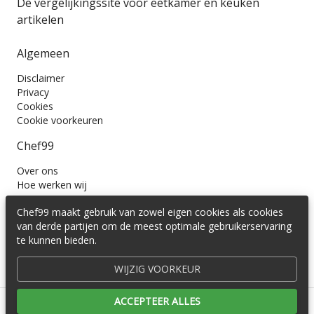
De vergelijkingssite voor eetkamer en keuken
artikelen
Algemeen
Disclaimer
Privacy
Cookies
Cookie voorkeuren
Chef99
Over ons
Hoe werken wij
Contact
Chef99 maakt gebruik van zowel eigen cookies als cookies
Wil je ons volgen?
van derde partijen om de meest optimale gebruikerservaring
te kunnen bieden.
WIJZIG VOORKEUR
ACCEPTEER ALLES
© 2016 -
2026
Cedira B.V.