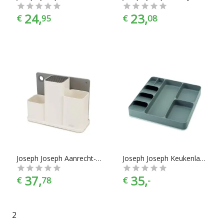
24,
23,
€
95
€
08
Joseph Joseph Aanrecht-organiser
Joseph Joseph Keukenlade Organiser - 39.8x39.8x5.3 cm - Grijs
37,
35,
€
78
€
-
2