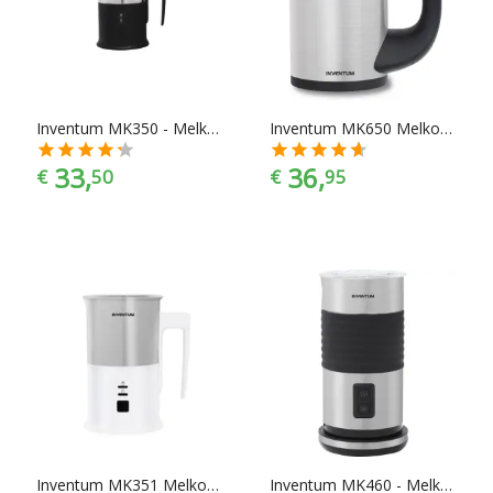
er te vinden in alle prijscategorieën, voor ieder is er wel wat
wils. En met ook nog eens de juiste kleurselectie vind je de
kleur die het beste bij jouw keukeninrichting past.
Inventum MK350 - Melkopschuimer - Zwart
Inventum MK650 Melkopschuimer
33,
36,
€
50
€
95
Inventum MK351 Melkopschuimer
Inventum MK460 - Melkopschuimer