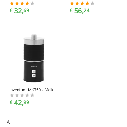
32,
56,
€
69
€
24
Inventum MK750 - Melkopschuimer
42,
€
99
A