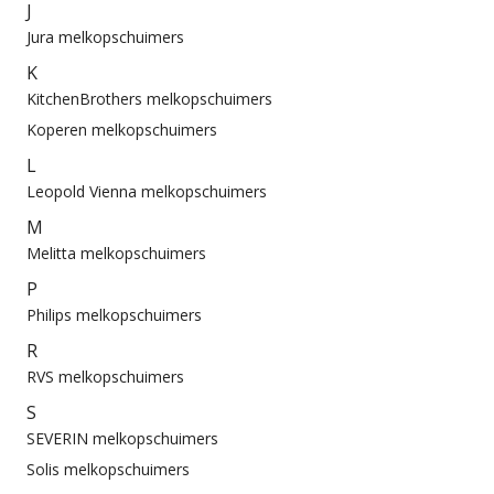
J
Jura melkopschuimers
K
KitchenBrothers melkopschuimers
Koperen melkopschuimers
L
Leopold Vienna melkopschuimers
M
Melitta melkopschuimers
P
Philips melkopschuimers
R
RVS melkopschuimers
S
SEVERIN melkopschuimers
Solis melkopschuimers