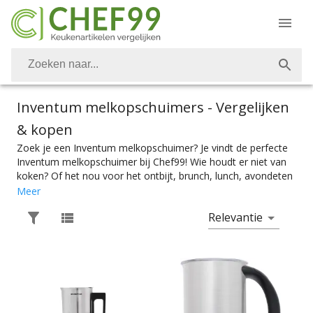
Inventum melkopschuimers
- Vergelijken
& kopen
Zoek je een Inventum melkopschuimer? Je vindt de perfecte
Inventum melkopschuimer bij Chef99! Wie houdt er niet van
koken? Of het nou voor het ontbijt, brunch, lunch, avondeten
of dessert is. Vanzelfsprekend is het belangrijk om over de
Meer
juiste keukenapparaten te kunnen beschikken. Ook Inventum
Relevantie
melkopschuimers vind je bij Chef99. Voor de perfecte latte
macchiato of cappuccino heb je natuurlijk de perfecte
Inventum melkopschuimer nodig. Kies makkelijk het product
met de juiste specificaties. Of je nou een handmatige
melkopschuimer zoekt of een elektrische melkopschuimer, je
vindt makkelijk wat je nodig hebt bij Chef99. En dat alles
onder het mom: “Gemak dient de chef”. Melkopschuimers zijn