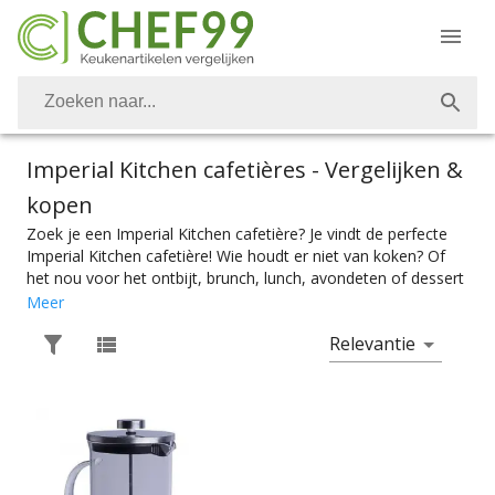
Imperial Kitchen cafetières
- Vergelijken &
kopen
Zoek je een Imperial Kitchen cafetière? Je vindt de perfecte
Imperial Kitchen cafetière! Wie houdt er niet van koken? Of
het nou voor het ontbijt, brunch, lunch, avondeten of dessert
is. Vanzelfsprekend is het belangrijk om over de juiste
Meer
keukenapparaten te kunnen beschikken. Ook alles voor een
Relevantie
heerlijke kop espresso vind je bij Chef99. Voor de perfecte
espresso heb je natuurlijk de perfecte Imperial Kitchen
cafetière nodig. Kies makkelijk het product met de juiste
specificaties. Of je nou een grote Imperial Kitchen cafetière
zoekt of een cafetière reisbeker zoekt, je vindt makkelijk wat
je nodig hebt bij Chef99. En dat alles onder het mom: “Gemak
dient de chef”. Cafetières zijn er te vinden in alle