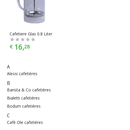
prijscategorieën, voor ieder is er wel wat wils. En met ook
nog eens de juiste kleurselectie vind je de kleur die het beste
bij jouw keukeninrichting past.
Cafetiere Glas 0.8 Liter
16,
€
28
A
Alessi cafetières
B
Barista & Co cafetières
Bialetti cafetières
Bodum cafetières
C
Cafè Ole cafetières