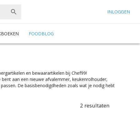
INLOGGEN
KBOEKEN
FOODBLOG
pbergartikelen en bewaarartikelen bij Chef99!
oe bent aan een nieuwe afvalemmer, keukenrolhouder,
g passen. De basisbenodigdheden zoals wat je nodig hebt
Chef99. Voor de perfecte keukeninrichting,heb je ook de
je bij Chef99. Alles voor opbergen en bewaren zijn er in
 je nou kruidenpotjes nodig hebt, een lunchbox,
2
resultaten
Producten voor opbergen en bewaren zijn er te vinden in
kleurselectie vind je de kleur die het beste bij jouw