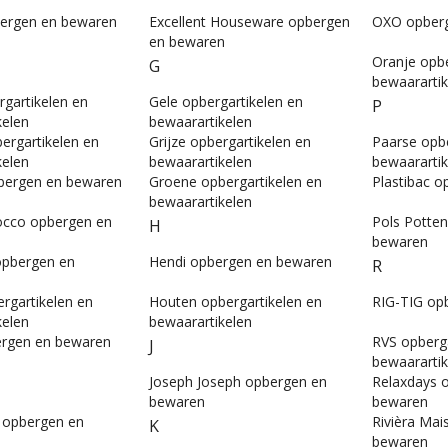
ergen en bewaren
Excellent Houseware opbergen
OXO opber
en bewaren
Oranje opbe
G
bewaarartik
rgartikelen en
Gele opbergartikelen en
P
kelen
bewaarartikelen
ergartikelen en
Grijze opbergartikelen en
Paarse opbe
kelen
bewaarartikelen
bewaarartik
bergen en bewaren
Groene opbergartikelen en
Plastibac 
bewaarartikelen
occo opbergen en
Pols Potte
H
bewaren
opbergen en
Hendi opbergen en bewaren
R
rgartikelen en
Houten opbergartikelen en
RIG-TIG op
kelen
bewaarartikelen
ergen en bewaren
RVS opberga
J
bewaarartik
Joseph Joseph opbergen en
Relaxdays 
bewaren
bewaren
 opbergen en
Rivièra Ma
K
bewaren