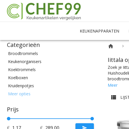
KEUKENAPPARATEN
Categorieën
Broodtrommels
Iittala
Keukenorganisers
Zoek je Iit
Koektrommels
Huishoudel
Koelboxen
broodtromme
om al je et
Meer
Kruidenpotjes
perfecte br
Lunchboxen
Meer opties
alle soorte
LIJS
Vensterbussen
vensterbus,
alle prijsc
Prijs
Vershoudbakjes
keukeninric
Voorraadbussen
Waterflessen & Drinkbekers
€
€