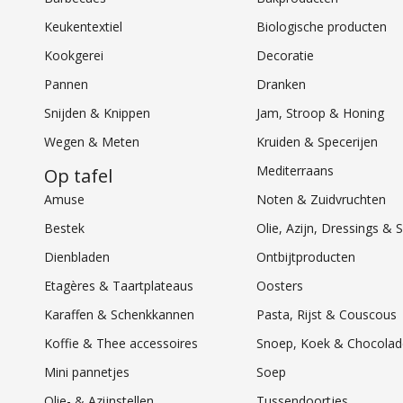
Keukentextiel
Biologische producten
Kookgerei
Decoratie
Pannen
Dranken
Snijden & Knippen
Jam, Stroop & Honing
Wegen & Meten
Kruiden & Specerijen
Mediterraans
Op tafel
Amuse
Noten & Zuidvruchten
Bestek
Olie, Azijn, Dressings 
Dienbladen
Ontbijtproducten
Etagères & Taartplateaus
Oosters
Karaffen & Schenkkannen
Pasta, Rijst & Couscous
Koffie & Thee accessoires
Snoep, Koek & Chocolad
Mini pannetjes
Soep
Olie- & Azijnstellen
Tussendoortjes