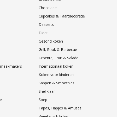
Chocolade
Cupcakes & Taartdecoratie
Desserts
Dieet
Gezond koken
Grill, Rook & Barbecue
Groente, Fruit & Salade
& Smaakmakers
Internationaal koken
Koken voor kinderen
Sappen & Smoothies
Snel klaar
e
Soep
Tapas, Hapjes & Amuses
Vegetarisch koken