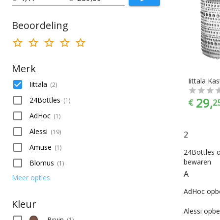
Weckpotten
Overig
Beoordeling
Merk
Iittala
(
2
)
29,
24Bottles
(
1
)
€
2
AdHoc
(
1
)
Alessi
(
19
)
2
Amuse
(
1
)
24Bottles 
bewaren
Blomus
(
1
)
A
Meer opties
AdHoc opb
Kleur
Alessi opb
Bruin
(
1
)