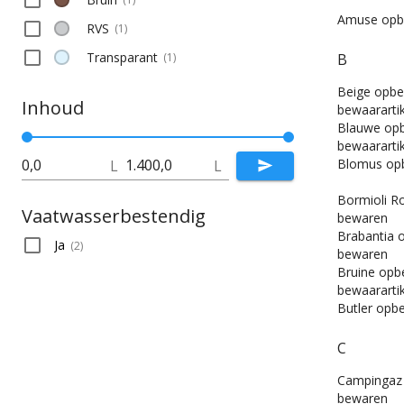
Amuse opb
RVS
(
1
)
Transparant
(
1
)
B
Beige opbe
Inhoud
bewaararti
Blauwe opb
bewaararti
Blomus op
L
L
Bormioli R
Vaatwasserbestendig
bewaren
Brabantia 
Ja
(
2
)
bewaren
Bruine opbe
bewaararti
Butler opb
C
Campingaz
bewaren