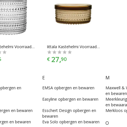
Iittala Kastehelmi Voorraadpot - 116 x 114 mm - Helder
Iittala Kastehelmi Voorraadpot - 116 x 57 mm - Desert
27,
5
€
90
E
M
opbergen en
EMSA opbergen en bewaren
Maxwell & 
en bewaren
Easyline opbergen en bewaren
Meerkleurig
en bewaarar
ergen en bewaren
Esschert Design opbergen en
Merkloos o
bewaren
ergen en bewaren
Eva Solo opbergen en bewaren
O