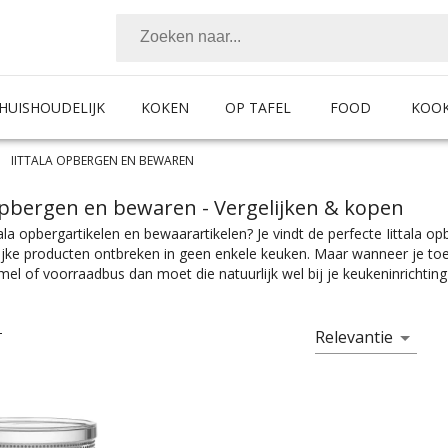
HUISHOUDELIJK
KOKEN
OP TAFEL
FOOD
KOO
IITTALA OPBERGEN EN BEWAREN
 opbergen en bewaren
- Vergelijken & kopen
tala opbergartikelen en bewaarartikelen? Je vindt de perfecte Iittala o
ijke producten ontbreken in geen enkele keuken. Maar wanneer je t
l of voorraadbus dan moet die natuurlijk wel bij je keukeninrichtin
enswaar op te bergen en bewaren, je vind alles wat je nodig hebt bij 
oodtrommel of koekjestrommel nodig. De beste keukenorganisers vind 
n en maten. Kies makkelijk het product met de juiste specificaties. Of
Relevantie
T
 of vershoudbakjes, je vindt makkelijk wat je nodig hebt bij Chef99. 
ategorieën, voor ieder is er wel wat wils. En met ook nog eens de juiste 
hting past.