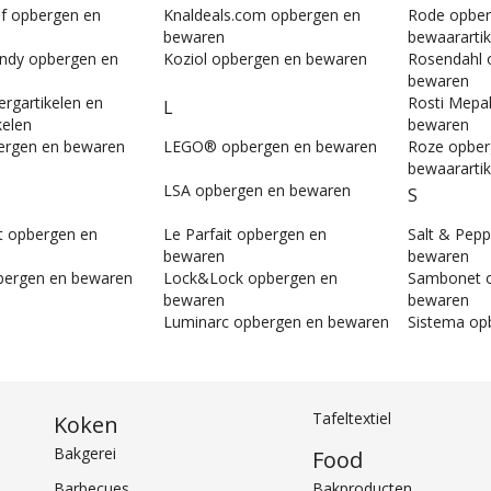
ef opbergen en
Knaldeals.com opbergen en
Rode opber
bewaren
bewaarartik
ndy opbergen en
Koziol opbergen en bewaren
Rosendahl 
bewaren
rgartikelen en
Rosti Mepa
L
kelen
bewaren
ergen en bewaren
LEGO® opbergen en bewaren
Roze opberg
bewaarartik
LSA opbergen en bewaren
S
t opbergen en
Le Parfait opbergen en
Salt & Pep
bewaren
bewaren
bergen en bewaren
Lock&Lock opbergen en
Sambonet 
bewaren
bewaren
Luminarc opbergen en bewaren
Sistema op
Tafeltextiel
Koken
Bakgerei
Food
Barbecues
Bakproducten