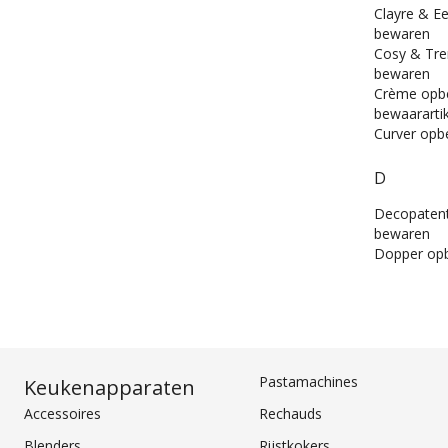
Clayre & E
bewaren
Cosy & Tre
bewaren
Crème opbe
bewaararti
Curver opb
D
Decopaten
bewaren
Dopper op
Pastamachines
Keukenapparaten
Accessoires
Rechauds
Blenders
Rijstkokers