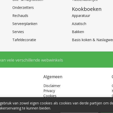
Onderzetters
Kookboeken
Rechauds
Apparatuur
Serveerplanken
Aziatisch
Servies
Bakken
Tafeldecoratie
Basis koken & Naslagwe
van vele verschillende webwinkels
Algemeen
Disclaimer
Privacy
Cookies
Cookie voorkeuren
ebruik van zowel eigen cookies als cookies van derde partijen om 
ikerservaring te kunnen bieden.