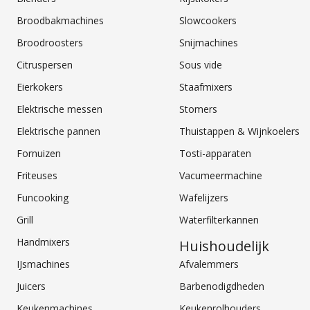
Broodbakmachines
Slowcookers
Broodroosters
Snijmachines
Citruspersen
Sous vide
Eierkokers
Staafmixers
Elektrische messen
Stomers
Elektrische pannen
Thuistappen & Wijnkoelers
Fornuizen
Tosti-apparaten
Friteuses
Vacumeermachine
Funcooking
Wafelijzers
Grill
Waterfilterkannen
Handmixers
Huishoudelijk
IJsmachines
Afvalemmers
Juicers
Barbenodigdheden
Keukenmachines
Keukenrolhouders