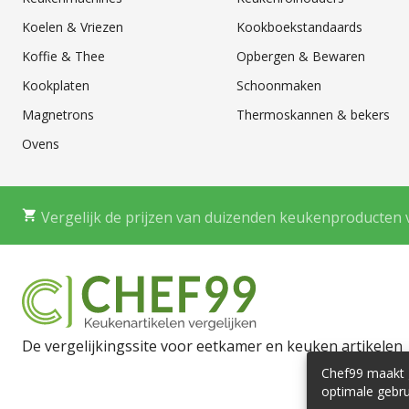
Koelen & Vriezen
Kookboekstandaards
Koffie & Thee
Opbergen & Bewaren
Kookplaten
Schoonmaken
Magnetrons
Thermoskannen & bekers
Ovens
Vergelijk de prijzen van duizenden keukenproducten 
De vergelijkingssite voor eetkamer en keuken artikelen
Chef99 maakt g
optimale gebru