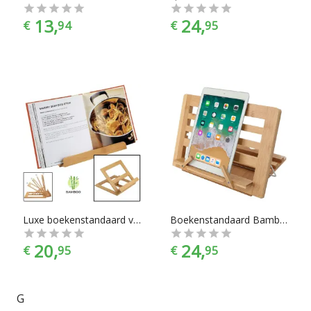
13,
24,
€
94
€
95
Luxe boekenstandaard van bamboe hout - Boekenhouder voor o.a. kookboek (als kookboekstandaard in keuken), tablet of boek - Kookboeken standaard - Boekensteun, verstelbaar & inklapbaar - Decopatent®
Boekenstandaard Bamboe Hout – Boekenhouder – Kookboekstandaard – Tablet Standaard – Verstelbaar & Inklapbaar
20,
24,
€
95
€
95
G