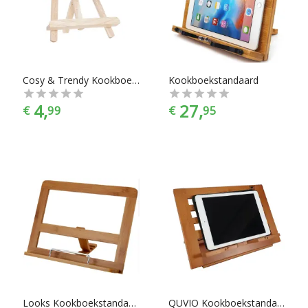
een houten kookboekstandaard nodig hebt, of een stalen
kookboekstandaard, je vindt makkelijk wat je nodig hebt bij
Chef99. Kookboekstandaarden zijn er te vinden in alle
prijscategorieën, voor ieder is er wel wat wils. En met ook
nog eens de juiste merkselectie vind je makkelijk jouw
favoriete merk.
Cosy & Trendy Kookboekstandaard Rubberwood
Kookboekstandaard
4,
27,
€
99
€
95
Looks Kookboekstandaard - Bamboe
QUVIO Kookboekstandaard in 3 standen verstelbaar - Hout