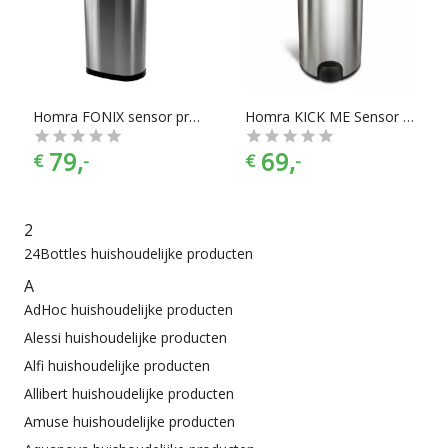
Huishoudelijke producten zijn er te vinden in alle
prijscategorieën, voor ieder is er wel wat wils. En met ook
nog eens de juiste kleurselectie vind je de kleur die het beste
bij jouw keukeninrichting past.
Homra FONIX sensor prullenbak afvalemmer 50 liter
Homra KICK ME Sensor Prullenbak – 50 liter
79,
69,
€
-
€
-
2
24Bottles huishoudelijke producten
A
AdHoc huishoudelijke producten
Alessi huishoudelijke producten
Alfi huishoudelijke producten
Allibert huishoudelijke producten
Amuse huishoudelijke producten